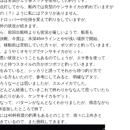
ほぼ全員がエサ巻スッテを使用しての釣りです。
点灯してから、船内では良型のケンサキイカが釣れていますが
の（？）ように私にはアタリがありません。
ドロッパーや仕掛を変えて釣りをしていますが、
外の状況が続きます。
ら、前回出船時よりも状況が厳しいようで、船長も
決断。今度は、水深45mラインとやや浅い場所で開始。
、移動前は苦戦していた方々が、ポツポツと釣っていきます。
、ようやくオモリグでケンサキイカがヒット。
悪い状況ということもあるのでしょうが、エサ巻を使って
リと待つスタイルの方がポツポツと釣っていきます。
をみていると、シッカリと誘ってそれから待つ釣り方で
いる方もいたので、参考にしてみると、明確なアタリ。
ろうなーとは思いましたが、スルメイカでした。
どんどん経過していきこれで終わりかななんて思っていたら
あたりがあり、ケンサキイカをゲット。
なって、パターンがなんとなくわかりましたが、残念ながら
杯追加したところで終了。
には40杯程度の釣果もあるとのことで、徐々に上向きと
きているので、また挑戦してきます。