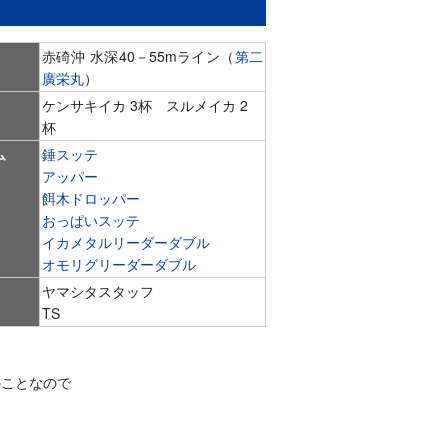
赤碕沖 水深40－55mライン（
第二
廣栄丸
）
ケンサキイカ 3杯 スルメイカ 2
杯
ム
錘スッテ
アッパー
餌木ドロッパー
おっぱいスッテ
イカメタルリーダーダブル
オモリグリーダーダブル
ヤマシタスタッフ
TS
のことなので