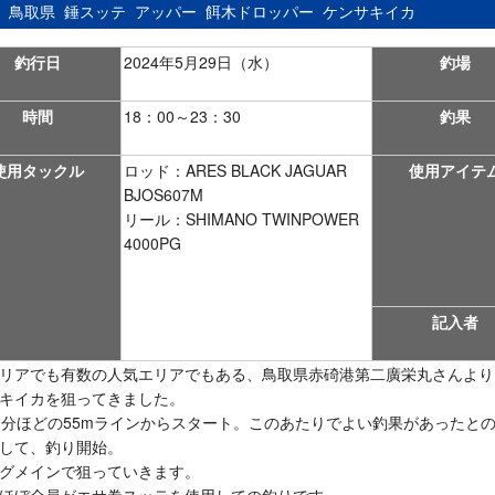
：
鳥取県
錘スッテ
アッパー
餌木ドロッパー
ケンサキイカ
釣行日
2024年5月29日（水）
釣場
時間
18：00～23：30
釣果
使用タックル
ロッド：ARES BLACK JAGUAR
使用アイテ
BJOS607M
リール：SHIMANO TWINPOWER
4000PG
記入者
リアでも有数の人気エリアでもある、鳥取県赤碕港第二廣栄丸さんより
キイカを狙ってきました。
0分ほどの55mラインからスタート。このあたりでよい釣果があったと
して、釣り開始。
グメインで狙っていきます。