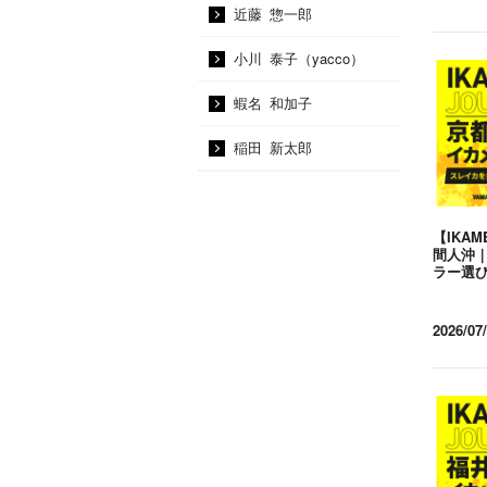
近藤 惣一郎
小川 泰子（yacco）
蝦名 和加子
稲田 新太郎
【IKAM
間人沖
ラー選
2026/07/