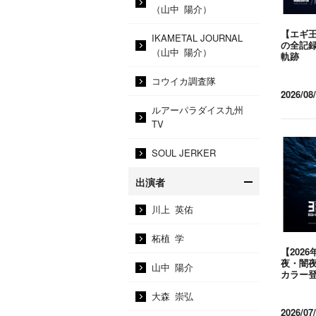
（山中 陽介）
【エギ王
IKAMETAL JOURNAL
の全記録
（山中 陽介）
軌跡
コウイカ調査隊
2026/08/
ルアーパラダイス九州
TV
SOUL JERKER
出演者
川上 英佑
柘植 学
【2026
夜・闇
山中 陽介
カラー
大森 崇弘
2026/07/