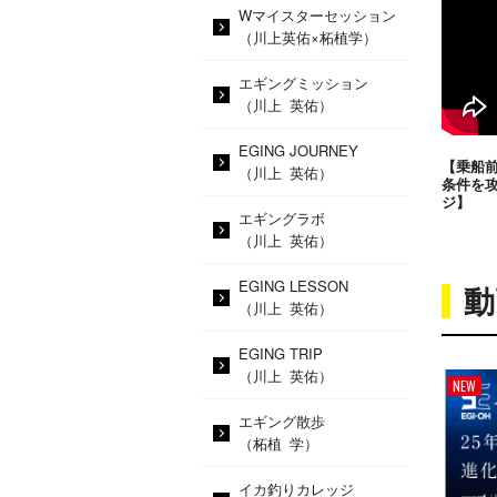
Wマイスターセッション
（川上英佑×柘植学）
エギングミッション
（川上 英佑）
EGING JOURNEY
【乗船
（川上 英佑）
条件を
ジ】
エギングラボ
（川上 英佑）
EGING LESSON
動
（川上 英佑）
EGING TRIP
（川上 英佑）
NEW
エギング散歩
（柘植 学）
イカ釣りカレッジ