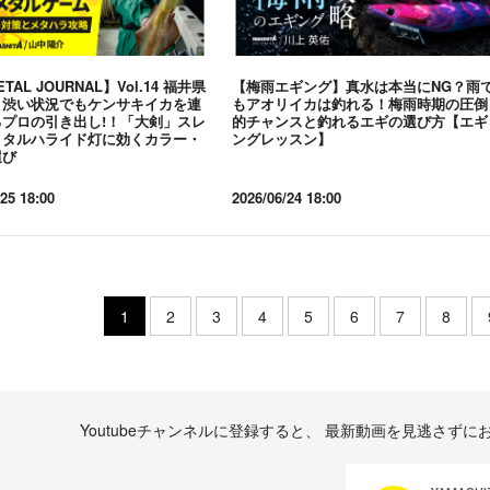
ETAL JOURNAL】Vol.14 福井県
【梅雨エギング】真水は本当にNG？雨
｜渋い状況でもケンサキイカを連
もアオリイカは釣れる！梅雨時期の圧倒
るプロの引き出し!！「大剣」スレ
的チャンスと釣れるエギの選び方【エギ
メタルハライド灯に効くカラー・
ングレッスン】
選び
25 18:00
2026/06/24 18:00
1
2
3
4
5
6
7
8
Youtubeチャンネルに登録すると、
最新動画を見逃さずに