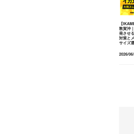
【IKAM
敦賀沖
発させ
対策と
サイズ
2026/06/