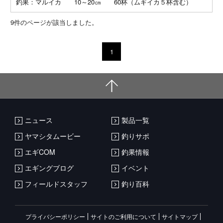
釣果：マルイカ 10～20㎝ 60杯（ムギイカ５杯含む）
9
件のページが該当しました。
1
ニュース
製品一覧
ヤマシタムービー
釣りサポ
エギCOM
釣果情報
エギングブログ
イベント
フィールドスタッフ
釣り百科
プライバシーポリシー
サイトのご利用について
サイトマップ