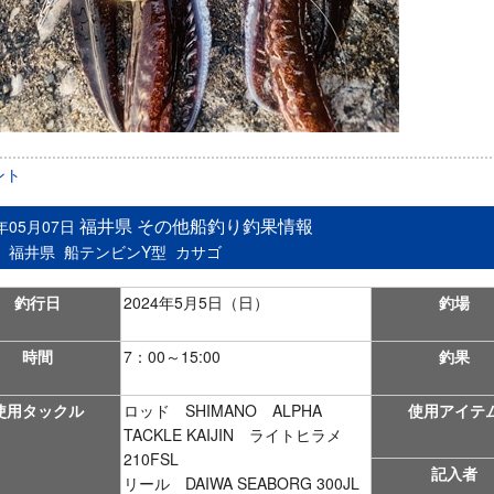
ント
福井県 その他船釣り釣果情報
4年05月07日
：
福井県
船テンビンY型
カサゴ
釣行日
2024年5月5日（日）
釣場
時間
7：00～15:00
釣果
使用タックル
ロッド SHIMANO ALPHA
使用アイテ
TACKLE KAIJIN ライトヒラメ
210FSL
記入者
リール DAIWA SEABORG 300JL