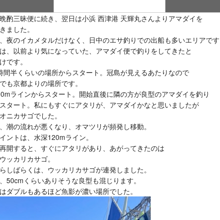
晩酌三昧便に続き、翌日は小浜 西津港 天輝丸さんよりアマダイを
きました。
、夜のイカメタルだけなく、日中のエサ釣りでの出船も多いエリアです
は、以前より気になっていた、アマダイ便で釣りをしてきたと
けです。
時間半くらいの場所からスタート。冠島が見えるあたりなので
でも京都よりの場所です。
00mラインからスタート。開始直後に隣の方が良型のアマダイを釣り
スタート。私にもすぐにアタリが、アマダイかなと思いましたが
オニカサゴでした。
、潮の流れが悪くなり、オマツリが頻発し移動。
イントは、水深120mライン。
再開すると、すぐにアタリがあり、あがってきたのは
ウッカリカサゴ。
らしばらくは、ウッカリカサゴが連発しました。
、50cmくらいありそうな良型も混じります。
はダブルもあるほど魚影が濃い場所でした。