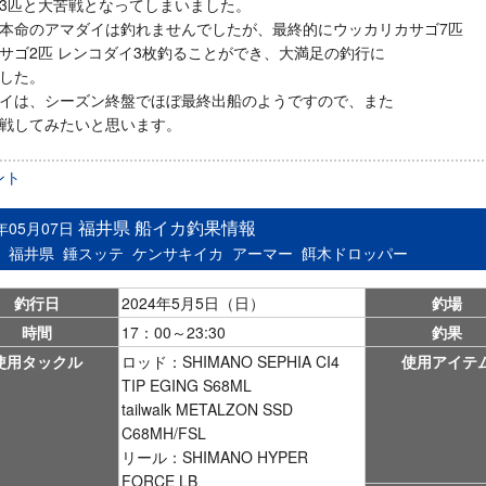
3匹と大苦戦となってしまいました。
本命のアマダイは釣れませんでしたが、最終的にウッカリカサゴ7匹
サゴ2匹 レンコダイ3枚釣ることができ、大満足の釣行に
した。
イは、シーズン終盤でほぼ最終出船のようですので、また
戦してみたいと思います。
ント
福井県 船イカ釣果情報
4年05月07日
：
福井県
錘スッテ
ケンサキイカ
アーマー
餌木ドロッパー
釣行日
2024年5月5日（日）
釣場
時間
17：00～23:30
釣果
使用タックル
ロッド：SHIMANO SEPHIA CI4
使用アイテ
TIP EGING S68ML
tailwalk METALZON SSD
C68MH/FSL
リール：SHIMANO HYPER
FORCE LB