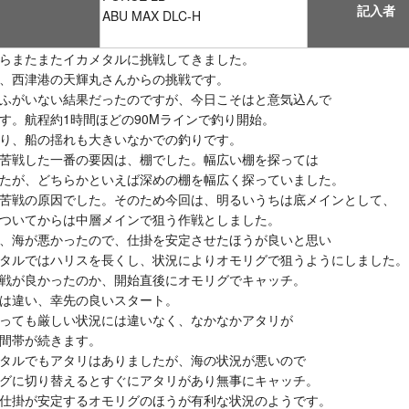
記入者
ABU MAX DLC-H
らまたまたイカメタルに挑戦してきました。
、西津港の天輝丸さんからの挑戦です。
ふがいない結果だったのですが、今日こそはと意気込んで
す。航程約1時間ほどの90Mラインで釣り開始。
り、船の揺れも大きいなかでの釣りです。
苦戦した一番の要因は、棚でした。幅広い棚を探っては
たが、どちらかといえば深めの棚を幅広く探っていました。
苦戦の原因でした。そのため今回は、明るいうちは底メインとして、
ついてからは中層メインで狙う作戦としました。
、海が悪かったので、仕掛を安定させたほうが良いと思い
タルではハリスを長くし、状況によりオモリグで狙うようにしました。
戦が良かったのか、開始直後にオモリグでキャッチ。
は違い、幸先の良いスタート。
っても厳しい状況には違いなく、なかなかアタリが
間帯が続きます。
タルでもアタリはありましたが、海の状況が悪いので
グに切り替えるとすぐにアタリがあり無事にキャッチ。
仕掛が安定するオモリグのほうが有利な状況のようです。