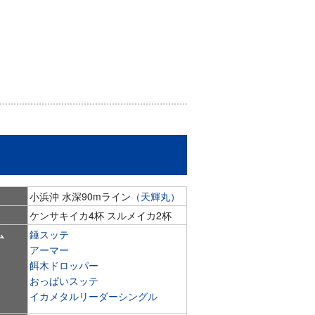
小浜沖 水深90mライン
（天輝丸）
ケンサキイカ4杯 スルメイカ2杯
ム
錘スッテ
アーマー
餌木ドロッパー
おっぱいスッテ
イカメタルリーダーシングル