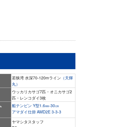
若狭湾 水深70‐120mライン
（天輝
丸）
ウッカリカサゴ7匹・オニカサゴ2
匹・レンコダイ3枚
ム
船テンビン Y型1.6㎜‐30㎝
アマダイ仕掛 AMD2E 3-3-3
ヤマシタスタッフ