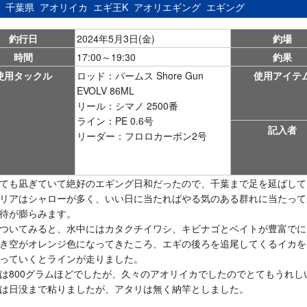
：
千葉県
アオリイカ
エギ王K
アオリエギング
エギング
釣行日
2024年5月3日(金)
釣場
時間
17:00～19:30
釣果
使用タックル
ロッド：パームス Shore Gun
使用アイテ
EVOLV 86ML
リール：シマノ 2500番
ライン：PE 0.6号
記入者
リーダー：フロロカーボン2号
ても凪ぎていて絶好のエギング日和だったので、千葉まで足を延ばして
リアはシャローが多く、いい日に当たればやる気のある群れに当たって
待が膨らみます。
ついてみると、水中にはカタクチイワシ、キビナゴとベイトが豊富でに
き空がオレンジ色になってきたころ、エギの後ろを追尾してくるイカを
っていくとラインが走りました。
は800グラムほどでしたが、久々のアオリイカでしたのでとてもうれし
は日没まで粘りましたが、アタリは無く納竿としました。