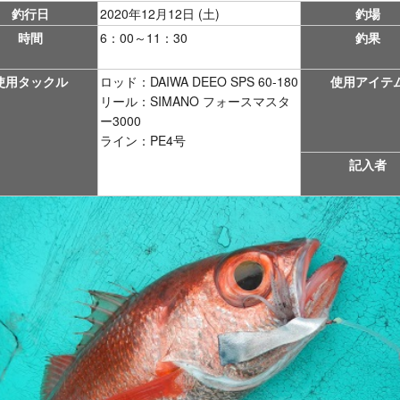
釣行日
2020年12月12日 (土)
釣場
時間
6：00～11：30
釣果
使用タックル
ロッド：DAIWA DEEO SPS 60-180
使用アイテ
リール：SIMANO フォースマスタ
ー3000
ライン：PE4号
記入者