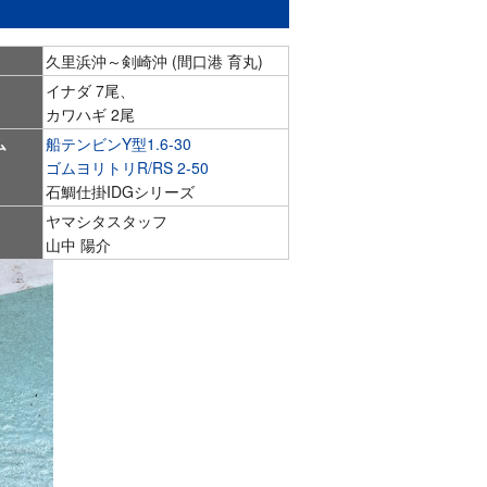
久里浜沖～剣崎沖 (間口港 育丸)
イナダ 7尾、
カワハギ 2尾
ム
船テンビンY型1.6-30
ゴムヨリトリR/RS 2-50
石鯛仕掛IDGシリーズ
ヤマシタスタッフ
山中 陽介