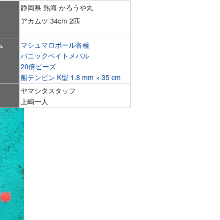
静岡県 熱海 かろうや丸
アカムツ 34cm 2匹
ム
マシュマロボール各種
パニックベイトメバル
20倍ビーズ
船テンビン K型 1.8 mm × 35 cm
ヤマシタスタッフ
上嶋一人