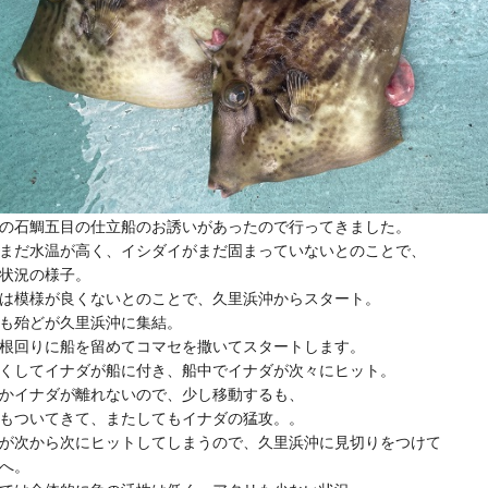
の石鯛五目の仕立船のお誘いがあったので行ってきました。
まだ水温が高く、イシダイがまだ固まっていないとのことで、
状況の様子。
は模様が良くないとのことで、久里浜沖からスタート。
も殆どが久里浜沖に集結。
根回りに船を留めてコマセを撒いてスタートします。
くしてイナダが船に付き、船中でイナダが次々にヒット。
かイナダが離れないので、少し移動するも、
もついてきて、またしてもイナダの猛攻。。
が次から次にヒットしてしまうので、久里浜沖に見切りをつけて
へ。