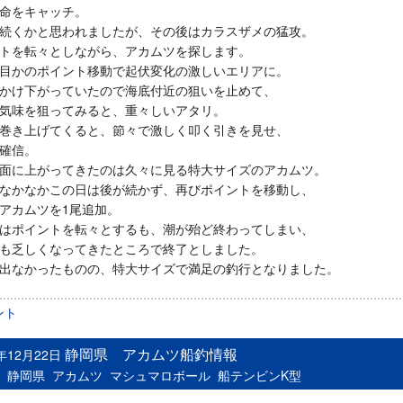
命をキャッチ。
続くかと思われましたが、その後はカラスザメの猛攻。
トを転々としながら、アカムツを探します。
目かのポイント移動で起伏変化の激しいエリアに。
かけ下がっていたので海底付近の狙いを止めて、
気味を狙ってみると、重々しいアタリ。
巻き上げてくると、節々で激しく叩く引きを見せ、
確信。
面に上がってきたのは久々に見る特大サイズのアカムツ。
なかなかこの日は後が続かず、再びポイントを移動し、
アカムツを1尾追加。
はポイントを転々とするも、潮が殆ど終わってしまい、
も乏しくなってきたところで終了としました。
出なかったものの、特大サイズで満足の釣行となりました。
ント
静岡県 アカムツ船釣情報
0年12月22日
：
静岡県
アカムツ
マシュマロボール
船テンビンK型