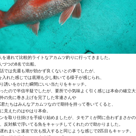
人を連れて比較的ライトなアカムツ釣りに行ってきました。
人づつの8名で出船。
話では先週も潮が効かず良くないとの事でしたが、
を入れた感じでは底潮も少し動いてる様子が感じられ、
り誘いをかけた瞬間にいい当たりをキャッチ。
ったので半信半疑でしたが、要所で小気味よく引く感じは本命の確立大
外の先に巻き上げを完了した常連さんや
K君たちはみんなアカムツなので期待を持って巻いてくると、
に見えたのはやはり本命。
ンを取り仕掛けを手繰り始めましたが、タモアミが間に合わずまさかの
、反対舷で浮いてる魚をキャッチしてくれたので助かりました。
遅れまいと速攻で次も投入すると同じような感じで2匹目もキャッチ。