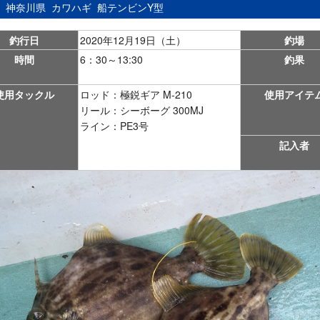
：
神奈川県
カワハギ
船テンビンY型
釣行日
2020年12月19日（土）
釣場
時間
6：30～13:30
釣果
使用タックル
ロッド：極鋭ギア M-210
使用アイテ
リール：シーボーグ 300MJ
ライン：PE3号
記入者