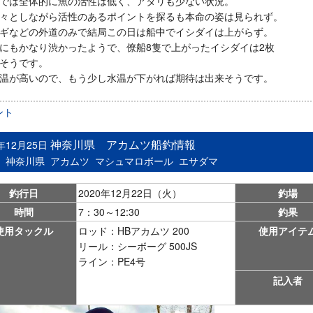
では全体的に魚の活性は低く、アタリも少ない状況。
々としながら活性のあるポイントを探るも本命の姿は見られず。
ギなどの外道のみで結局この日は船中でイシダイは上がらず。
にもかなり渋かったようで、僚船8隻で上がったイシダイは2枚
そうです。
温が高いので、もう少し水温が下がれば期待は出来そうです。
ント
神奈川県 アカムツ船釣情報
0年12月25日
：
神奈川県
アカムツ
マシュマロボール
エサダマ
釣行日
2020年12月22日（火）
釣場
時間
7：30～12:30
釣果
使用タックル
ロッド：HBアカムツ 200
使用アイテ
リール：シーボーグ 500JS
ライン：PE4号
記入者