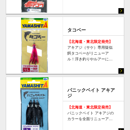
タコベー
【北海道・東北限定発売】
アキアジ（サケ）専用疑似
餌タコベーがリニューア
ル！浮き釣りやルアーにセ
ットして使うアキアジ用替
え針の定番・パイオニア ア
キアジ釣るならタコベー！
1本針・平行針・段差針の3
種類を採用
パニックベイト アキア
ジ
【北海道・東北限定発売】
パニックベイト アキアジの
カラーを全面リニューア
ル！