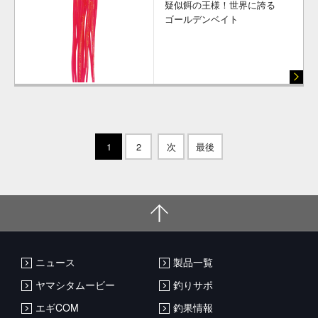
疑似餌の王様！世界に誇る
ゴールデンベイト
1
2
次
最後
ニュース
製品一覧
ヤマシタムービー
釣りサポ
エギCOM
釣果情報