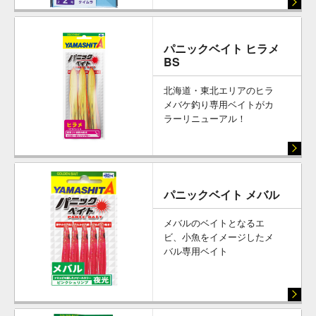
赤・ピンク・黒の定番カラ
ーに加え、近年人気のイエ
ロー＆夜釣りに対応の夜光
オレンジを追加した歴代最
パニックベイト ヒラメ
強のラインナップが完成！
BS
北海道・東北エリアのヒラ
メバケ釣り専用ベイトがカ
ラーリニューアル！
パニックベイト メバル
メバルのベイトとなるエ
ビ、小魚をイメージしたメ
バル専用ベイト