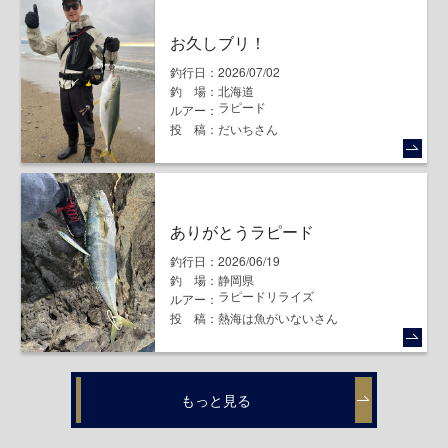
お久しブリ！
釣行日
2026/07/02
釣場
北海道
ラピード
ルアー
投稿
だいちさん
ありがとうラピード
釣行日
2026/06/19
釣場
静岡県
ラピード
リライズ
ルアー
投稿
熱海は魚がいないさん
もっと見る