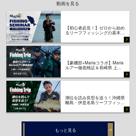
動画を見る
【初心者必見！】ゼロから始め
るリーフフィッシングの基本…
【豪磯部×Mariaコラボ】Maria
ルアー徹底検証＆長崎県 上…
潮位を読み良型を追う！沖縄県
離島・伊是名島リーフフィッ…
もっと見る