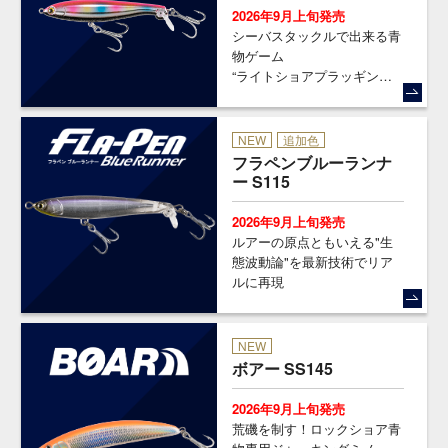
2026年9月上旬発売
シーバスタックルで出来る青
物ゲーム
“ライトショアプラッギン
グ”対応
NEW
追加色
フラペンブルーランナ
ー S115
2026年9月上旬発売
ルアーの原点ともいえる"生
態波動論"を最新技術でリア
ルに再現
NEW
ボアー SS145
2026年9月上旬発売
荒磯を制す！ロックショア青