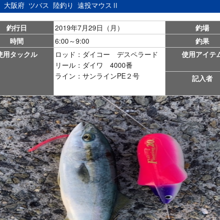
：
大阪府
ツバス
陸釣り
遠投マウスⅡ
釣行日
2019年7月29日（月）
釣場
時間
6:00～9:00
釣果
使用タックル
ロッド：ダイコー デスペラード
使用アイテ
リール：ダイワ 4000番
ライン：サンラインPE２号
記入者