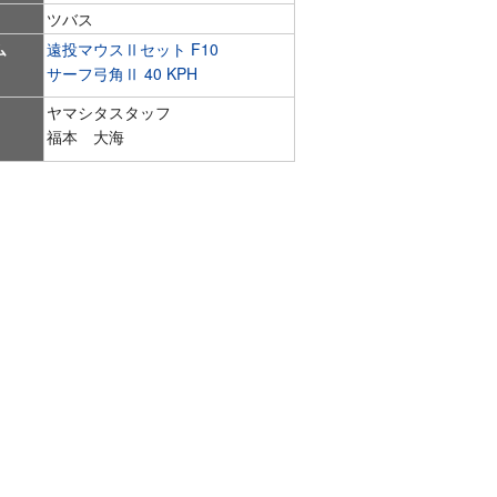
ツバス
ム
遠投マウスⅡセット F10
サーフ弓角Ⅱ 40 KPH
ヤマシタスタッフ
福本 大海