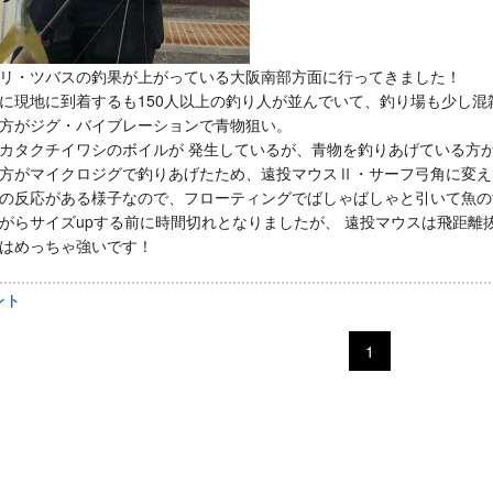
リ・ツバスの釣果が上がっている大阪南部方面に行ってきました！
に現地に到着するも150人以上の釣り人が並んでいて、釣り場も少し混
方がジグ・バイブレーションで青物狙い。
カタクチイワシのボイルが 発生しているが、青物を釣りあげている方
方がマイクロジグで釣りあげたため、遠投マウスⅡ・サーフ弓角に変え
の反応がある様子なので、フローティングでばしゃばしゃと引いて魚の
がらサイズupする前に時間切れとなりましたが、 遠投マウスは飛距離
はめっちゃ強いです！
ント
1