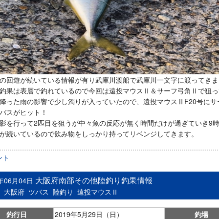
の回遊が続いている情報が有り武庫川渡船で武庫川一文字に渡ってきま
釣果は表層で釣れているので今回は遠投マウスⅡ＆サーフ弓角Ⅱで狙っ
降った雨の影響で少し濁りが入っていたので、遠投マウスⅡF20号にサー
バスがヒット！
影を行って2匹目を狙うが中々魚の反応が無く時間だけが過ぎていき9
が続いているので飲み物をしっかり持ってリベンジしてきます。
ント
大阪府南部その他陸釣り釣果情報
9年06月04日
：
大阪府
ツバス
陸釣り
遠投マウスⅡ
釣行日
2019年5月29日（日）
釣場