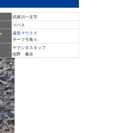
武庫川一文字
ツバス
ム
遠投マウスⅡ
サーフ弓角Ⅱ
ヤマシタスタッフ
稲野 兼次