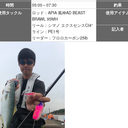
時間
05:00～07:30
釣果
使用タックル
ロッド：APIA 風神AD BEAST
使用アイテ
BRAWL 95MH
リール：シマノ エクスセンスCI4⁺
記入者
ライン：PE1号
リーダー：フロロカーボン25lb