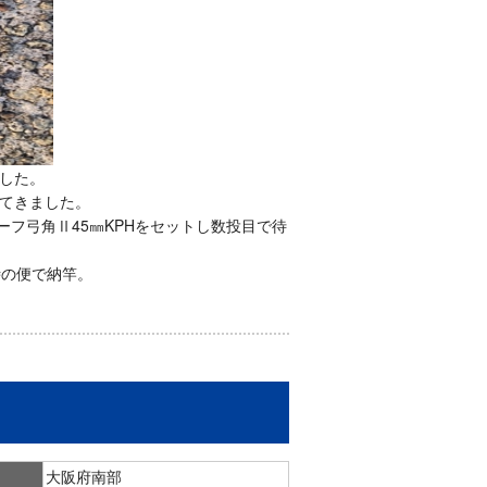
した。
てきました。
フ弓角Ⅱ45㎜KPHをセットし数投目で待
時の便で納竿。
大阪府南部