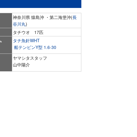
神奈川県 猿島沖 ・第二海堡沖(
長
谷川丸
)
タチウオ 17匹
ム
タチ魚針WHT
船テンビンY型 1.6-30
ヤマシタスタッフ
山中陽介