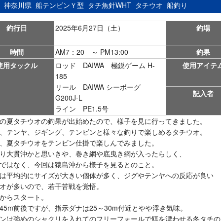
：
神奈川県
船テンビンＹ型
タチ魚針WHT
タチウオ
船釣り
釣行日
2025年6月27日（土）
釣場
時間
AM7：20 ～ PM13:00
釣果
使用タックル
ロッド DAIWA 極鋭ゲーム H-
使用アイテ
185
リール DAIWA シーボーグ
記入者
G200J-L
ライン PE1.5号
の夏タチウオの釣果が出始めたので、様子を見に行ってきました。
、テンヤ、ジギング、テンビンと様々な釣りで楽しめるタチウオ。
、夏タチウオをテンビン仕掛で楽しんでみました。
り大貫沖かと思いきや、巻き網や底曳き網が入ったらしく、
ではなく、今回は猿島沖から様子を見るとのこと。
は平均的にサイズが大きい個体が多く、ジグやテンヤへの反応が良い
オが多いので、若干苦戦を覚悟。
からスタート。
45m前後ですが、指示ダナは25～30m付近とやや浮き気味。
ンは強めのシャクリを入れてのフリーフォールで餌を漂わせる冬タチの