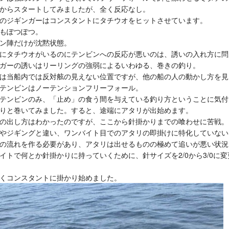
からスタートしてみましたが、全く反応なし。
のジギンガーはコンスタントにタチウオをヒットさせています。
もぽつぽつ。
ン陣だけが沈黙状態。
にタチウオがいるのにテンビンへの反応が悪いのは、誘いの入れ方に問
ガーの誘いはリーリングの強弱によるいわゆる、巻きの釣り。
は当船内では反対舷の見えない位置ですが、他の船の人の動かし方を見
テンビンはノーテンションフリーフォール。
テンビンのみ、「止め」の食う間を与えている釣り方ということに気付
りと巻いてみました。すると、途端にアタリが出始めます。
の出し方はわかったのですが、ここから針掛かりまでの喰わせに苦戦。
やジギングと違い、ワンバイト目でのアタリの即掛けに特化していない
の流れを作る必要があり、アタリは出せるものの極めて追いが悪い状況
イトで何とか針掛かりに持っていくために、針サイズを2/0から3/0に
くコンスタントに掛かり始めました。