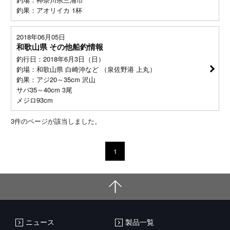
釣果：アオリイカ 1杯
2018年06月05日
和歌山県 その他船釣情報
釣行日：2018年6月3日（日）
釣場：和歌山県 白崎沖など （泉佐野港 上丸）
釣果：アジ20～35cm 沢山
サバ35～40cm 3尾
メジロ93cm
3
件のページが該当しました。
1
ニュース
製品一覧