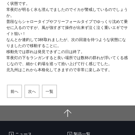
く状態です。
常夜灯が明るく水も澄んでましたのでイカが警戒しているのでしょう
か。
普段ならシャロータイプやフリーフォールタイプでゆっくり沈めて乗
せに入るのですが、風が強すぎて操作が出来ず泣く泣く重いエギでサ
イト狙い！
なんとか連釣して3杯取れましたが、次の回遊を待つような状態にな
りましたので移動することに。
移動先では群れは発見できずこの日は終了。
常夜灯の下をランガンすると良い場所では数杯の群れが浮いてくる感
じなので、細かく釣場を巡って拾い上げて行く感じでした。
北九州はこれから本格化してきますので非常に楽しみです。
前へ
次へ
一覧
ニュース
製品一覧