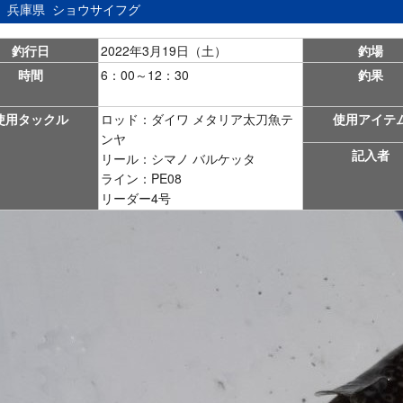
：
兵庫県
ショウサイフグ
釣行日
2022年3月19日（土）
釣場
時間
6：00～12：30
釣果
使用タックル
ロッド：ダイワ メタリア太刀魚テ
使用アイテ
ンヤ
記入者
リール：シマノ バルケッタ
ライン：PE08
リーダー4号