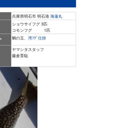
兵庫県明石市 明石港
海蓮丸
ショウサイフグ 3匹
コモンフグ 1匹
ム
鯛の玉、
湾ﾌｸﾞ仕掛
ヤマシタスタッフ
藤倉育聡