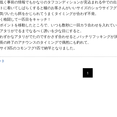
低く事前の情報でもかなりのタフコンディションが見込まれる中での出
トに着いてしばらくすると艫のお客さんがいいサイズのショウサイフグ
気づいたら餌をかじられてうまくタイミングが合わず不発。
く格闘して一匹目をキャッチ！
ポイントを移動したところで、いつも数秒に一回カラ合わせを入れてい
アタリがでるまでなるべく誘いを少な目にすると,
わずかなアタリがでたのですかさず合わせると,バッチリフッキングが
長の終了のアナウンスのタイミングで偶然にも釣れて,
サイ3匹のコモンフグ1匹で納竿となりました。
ント
1