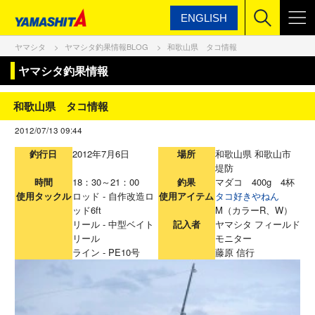
ENGLISH
ヤマシタ
ヤマシタ釣果情報BLOG
和歌山県 タコ情報
ヤマシタ釣果情報
和歌山県 タコ情報
2012/07/13 09:44
釣行日
2012年7月6日
場所
和歌山県 和歌山市
堤防
時間
18：30～21：00
釣果
マダコ 400g 4杯
使用タックル
ロッド - 自作改造ロ
使用アイテム
タコ好きやねん
ッド6ft
M（カラーR、W）
リール - 中型ベイト
記入者
ヤマシタ フィールド
リール
モニター
ライン - PE10号
藤原 信行