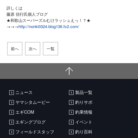
詳しくは
藤原 信行氏個人ブログ
★和歌山スーパーズルむけラッシュえっ！？★
→→→
http://nonki0324.blog136.fc2.com/
前へ
次へ
一覧
ニュース
製品一覧
ヤマシタムービー
釣りサポ
エギCOM
釣果情報
エギングブログ
イベント
フィールドスタッフ
釣り百科