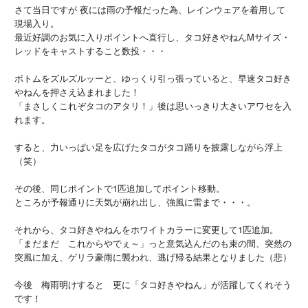
さて当日ですが 夜には雨の予報だった為、レインウェアを着用して
現場入り。
最近好調のお気に入りポイントへ直行し、タコ好きやねんMサイズ・
レッドをキャストすること数投・・・
ボトムをズルズルッーと、ゆっくり引っ張っていると、早速タコ好き
やねんを押さえ込まれました！
「まさしくこれぞタコのアタリ！」後は思いっきり大きいアワセを入
れます。
すると、力いっぱい足を広げたタコがタコ踊りを披露しながら浮上
（笑）
その後、同じポイントで1匹追加してポイント移動。
ところが予報通りに天気が崩れ出し、強風に雷まで・・・。
それから、タコ好きやねんをホワイトカラーに変更して1匹追加。
「まだまだ これからやでぇ～」っと意気込んだのも束の間、突然の
突風に加え、ゲリラ豪雨に襲われ、逃げ帰る結果となりました（悲）
今後 梅雨明けすると 更に「タコ好きやねん」が活躍してくれそう
です！