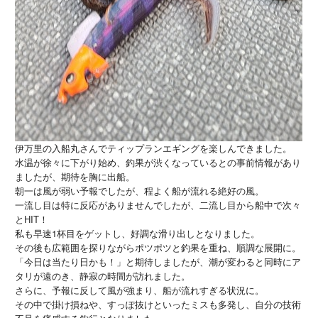
伊万里の入船丸さんでティップランエギングを楽しんできました。
水温が徐々に下がり始め、釣果が渋くなっているとの事前情報があり
ましたが、期待を胸に出船。
朝一は風が弱い予報でしたが、程よく船が流れる絶好の風。
一流し目は特に反応がありませんでしたが、二流し目から船中で次々
とHIT！
私も早速1杯目をゲットし、好調な滑り出しとなりました。
その後も広範囲を探りながらポツポツと釣果を重ね、順調な展開に。
「今日は当たり日かも！」と期待しましたが、潮が変わると同時にア
タリが遠のき、静寂の時間が訪れました。
さらに、予報に反して風が強まり、船が流れすぎる状況に。
その中で掛け損ねや、すっぽ抜けといったミスも多発し、自分の技術