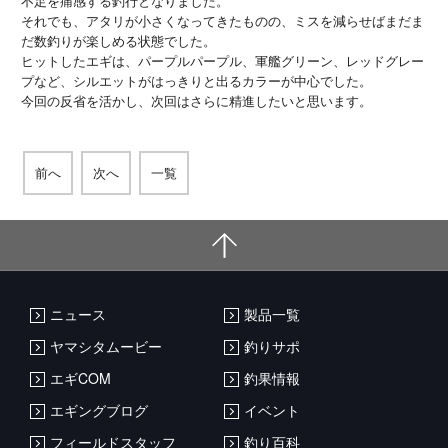
不足を痛感する釣行となりました。
それでも、アタリが小さくなってきたものの、ミスを減らせばまだま
だ数釣りが楽しめる状態でした。
ヒットしたエギは、パープルパープル、軍艦グリーン、レッドグレー
プなど、シルエットがはっきりと出るカラーが中心でした。
今回の反省を活かし、次回はさらに精進したいと思います。
前へ
次へ
一覧
ニュース
製品一覧
ヤマシタムービー
釣りサポ
エギCOM
釣果情報
エギングブログ
イベント
フィールドスタッフ
釣り百科