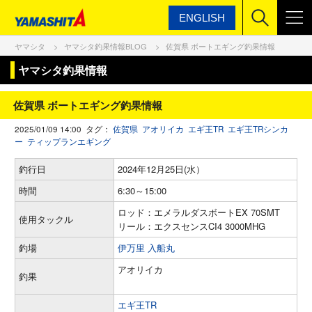
ENGLISH
ヤマシタ
ヤマシタ釣果情報BLOG
佐賀県 ボートエギング釣果情報
ヤマシタ釣果情報
佐賀県 ボートエギング釣果情報
2025/01/09 14:00 タグ：
佐賀県
アオリイカ
エギ王TR
エギ王TRシンカ
ー
ティップランエギング
釣行日
2024年12月25日(水）
時間
6:30～15:00
ロッド：エメラルダスボートEX 70SMT
使用タックル
リール：エクスセンスCI4 3000MHG
釣場
伊万里 入船丸
アオリイカ
釣果
エギ王TR