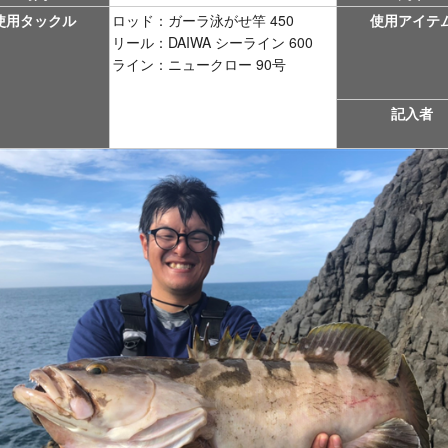
使用タックル
ロッド：ガーラ泳がせ竿 450
使用アイテ
リール：DAIWA シーライン 600
ライン：ニュークロー 90号
記入者