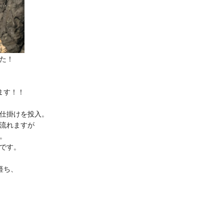
た！
ます！！
仕掛けを投入。
に流れますが
。
です。
経ち、