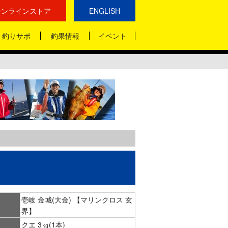
オンラインストア
ENGLISH
釣りサポ
釣果情報
イベント
壱岐 金城(大金) 【マリンクロス 玄
界】
クエ 3㎏(1本)