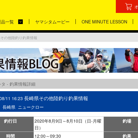
製品一覧
ヤマシタムービー
ONE MINUTE LESSON
県その他陸釣り釣果情報
タ - 釣果情報詳細
長崎県その他陸釣り釣果情報
08/11 16:23
：
長崎県
ニュークロー
釣行日
2020年8月9日～8月10日（日-月曜
釣場
日）
時間
12:00～09:30
釣果