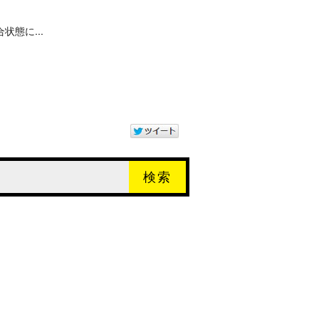
態に...