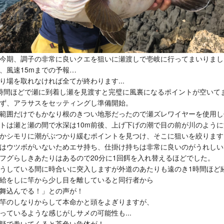
今期、調子の非常に良いクエを狙いに瀬渡しで壱岐に行ってまいりまし
、風速15mまでの予報…
り場を取れなければ全てが終わります...
時間ほどで瀬に到着し瀬を見渡すと完璧に風裏になるポイントが空いて
ず、アラサスをセッティングし準備開始。
範囲だけでもかなり根のきつい地形だったので瀬ズレワイヤーを使用し
トは瀬と瀬の間で水深は10m前後、上げ下げの潮で目の前が川のよう
かシモリに潮がぶつかり緩むポイントを見つけ、そこに狙いを絞ります
はウツボがいないためエサ持ち、仕掛け持ちは非常に良いのがうれしい
フグらしきあたりはあるので20分に1回餌を入れ替えるほどでした。
うしている間に時合いに突入しますが外道のあたりも遠のき1時間ほど
給をしに竿から少し目を離していると同行者から
舞込んでる！」との声が！
竿のしなりからして本命かと頭をよぎりますが、
っているような感じがしサメの可能性も...
疑で巻いてくると茶色い魚体が！