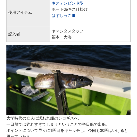
キステンビン K型
ボートdeキス仕掛け
使用アイテム
はずしっこⅢ
ヤマシタスタッフ
記入者
福本 大海
大学時代の友人に誘われ船のシロギスへ。
一日船では釣れすぎてしまうということで半日船で出船。
ポイントについて早々に1匹目をキャッチし、今回も30匹はいけると
思っていたら...