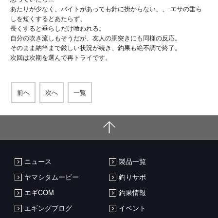
あたりが少なく、バイトがあっても針に掛からない、、 エサの垂ら
しを短くするとあたらず、
長くすると垂らしだけ喰われる。
自分の吹き流しもそうだが、友人の胴突きにも同様の反応。
そのまま納竿まで厳しい状況が続き、釣果も絶不調で終了。
次回は次期を選んで再トライです。
前へ
次へ
一覧
ニュース
製品一覧
ヤマシタムービー
釣りサポ
エギCOM
釣果情報
エギングブログ
イベント