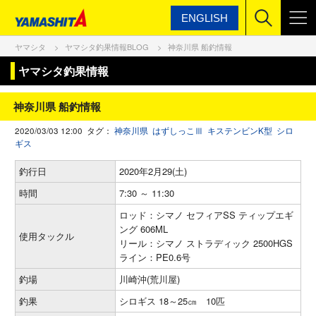
ENGLISH
ヤマシタ
ヤマシタ釣果情報BLOG
神奈川県 船釣情報
ヤマシタ釣果情報
神奈川県 船釣情報
2020/03/03 12:00 タグ：
神奈川県
はずしっこⅢ
キステンビンK型
シロ
ギス
釣行日
2020年2月29(土)
時間
7:30 ～ 11:30
ロッド：シマノ セフィアSS ティップエギ
ング 606ML
使用タックル
リール：シマノ ストラディック 2500HGS
ライン：PE0.6号
釣場
川崎沖(荒川屋)
釣果
シロギス 18～25㎝ 10匹