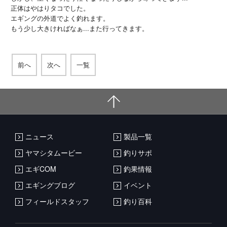
正体はやはりタコでした。
エギングの外道でよく釣れます。
もう少し大きければなぁ...また行ってきます。
前へ
次へ
一覧
ニュース
製品一覧
ヤマシタムービー
釣りサポ
エギCOM
釣果情報
エギングブログ
イベント
フィールドスタッフ
釣り百科