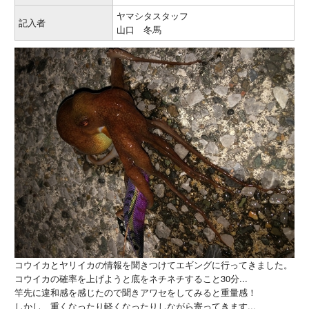
ヤマシタスタッフ
記入者
山口 冬馬
コウイカとヤリイカの情報を聞きつけてエギングに行ってきました。
コウイカの確率を上げようと底をネチネチすること30分...
竿先に違和感を感じたので聞きアワセをしてみると重量感！
しかし、重くなったり軽くなったりしながら寄ってきます...