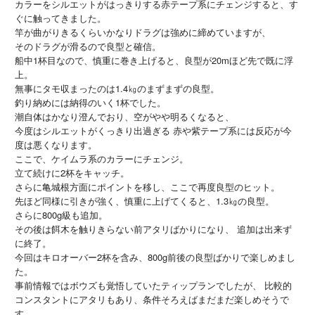
カラーをシルエットがはっきりする赤テープ系にチェンジすると、す
ぐに触ってきました。
竿が曲がりきるくらいかなりドラグは強めに締めていますが、
そのドラグが滑るので良型と確信。
船中1杯目なので、慎重に巻き上げると、良型が20mほど先で既に浮
上。
無事にタモ収まったのは1.4㎏のまずまずの良型。
釣り納めには納得のいく1杯でした。
潮自体はかなり澄んでおり、空がやや明るくなると、
今度はシルエットがくっきり出過ぎる 赤や紫テープ系には反応が今
度は悪くなります。
ここで、ケイムラ系のカラーにチェンジ。
立て続けに2杯をキャッチ。
さらに亀城根方面にポイントを移し、ここで再度良型のヒット。
先ほど同様に引きが強く、慎重に上げてくると、1.3㎏の良型。
さらに800g級も追加。
その後は餌木を触りきらない前アタリばかりになり、 追加は出来ず
に終了。
今回はキロオーバー2杯を含み、800g前後の良型ばかりで楽しめまし
た。
事前情報ではボウズも覚悟していたティップランでしたが、 比較的
コンスタントにアタリもあり、条件そろえばまだまだ楽しめそうで
す。