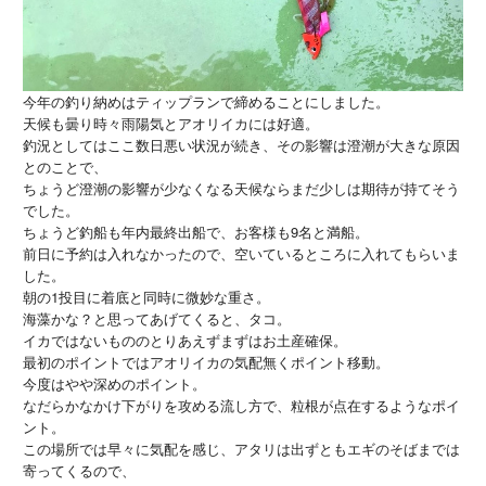
今年の釣り納めはティップランで締めることにしました。
天候も曇り時々雨陽気とアオリイカには好適。
釣況としてはここ数日悪い状況が続き、その影響は澄潮が大きな原因
とのことで、
ちょうど澄潮の影響が少なくなる天候ならまだ少しは期待が持てそう
でした。
ちょうど釣船も年内最終出船で、お客様も9名と満船。
前日に予約は入れなかったので、空いているところに入れてもらいま
した。
朝の1投目に着底と同時に微妙な重さ。
海藻かな？と思ってあげてくると、タコ。
イカではないもののとりあえずまずはお土産確保。
最初のポイントではアオリイカの気配無くポイント移動。
今度はやや深めのポイント。
なだらかなかけ下がりを攻める流し方で、粒根が点在するようなポイ
ント。
この場所では早々に気配を感じ、アタリは出ずともエギのそばまでは
寄ってくるので、