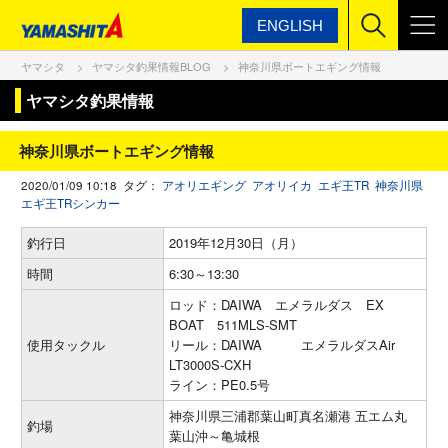
ENGLISH
ヤマシタ
ヤマシタ釣果情報BLOG
神奈川県ボートエギング情報
ヤマシタ釣果情報
神奈川県ボートエギング情報
2020/01/09 10:18 タグ：
アオリエギング
アオリイカ
エギ王TR
神奈川県
エギ王TRシンカー
釣行日
2019年12月30日（月）
時間
6:30～13:30
ロッド：DAIWA エメラルダス EX
BOAT 511MLS-SMT
使用タックル
リール：DAIWA エメラルダスAir
LT3000S-CXH
ライン：PE0.5号
神奈川県三浦郡葉山町真名瀬港 五エム丸
釣場
葉山沖～亀城根