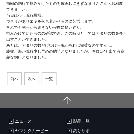
前回の釣行で掴みかけたものを確認しにきずなまりんさんへお邪魔し
てきました。
当日は少し荒れ模様。
ウネリがありエギを落ち着かせるのに苦労します。
それでも朝一から飽きない程度に拾い釣り。
掴みかけていたものの確認でき、この時期としてはアタリの数を多く
出すことができました。
あとは、アタリの数だけ掛ける腕があれば完璧なのですが...。
終盤、海が荒れ少し早めの納竿となりましたが、キロUPも出て有意
義な釣行となりました。
前へ
次へ
一覧
ニュース
製品一覧
ヤマシタムービー
釣りサポ