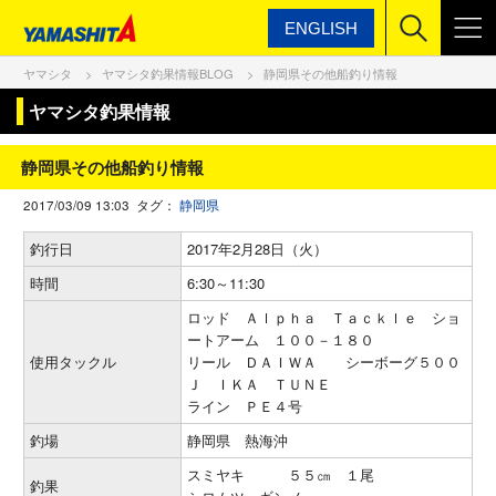
ENGLISH
ヤマシタ
ヤマシタ釣果情報BLOG
静岡県その他船釣り情報
ヤマシタ釣果情報
静岡県その他船釣り情報
2017/03/09 13:03 タグ：
静岡県
釣行日
2017年2月28日（火）
時間
6:30～11:30
ロッド Ａｌｐｈａ Ｔａｃｋｌｅ ショ
ートアーム １００－１８０
使用タックル
リール ＤＡＩＷＡ シーボーグ５００
Ｊ ＩＫＡ ＴＵＮＥ
ライン ＰＥ４号
釣場
静岡県 熱海沖
スミヤキ ５５㎝ １尾
釣果