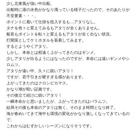
少し北東風が強い中出船。
出船時に港の水色がかなり濁っている様子だったので、そのあたりが
不安要素・・・。
ポイントに着いて仕掛を投入するも…アタリなし。
タナを色々と変えてみるもアタリが全くありません。
船長もポイントを転々と変えるもアタリが全く出ない状況。
打開策としてケミホタルを装着してみます。
するとようやくアタリ。
しかし、本命とは程遠く上がってきたのはギンメ。
少しアタリが出るようにはなったのですが、本命には遠いギンメやシ
ロムツ。
アタリが遠い中、久々に鋭いアタリ！
ですが、若干引きが硬すぎる感があります。
上がってきたのはクロシビカマス。
かなり潮が暗い証拠です。
その後立て続けに鋭いアタリ！
一瞬本命かと思いましたが、上がってきたのはバラムツ。
結局その後も本命のアタリは無く、そのまま時間となり終了。
海が春めいてきて海中も環境の変化がかなり激しくなってきているの
で、
これからはむずかしいシーズンになりそうです。