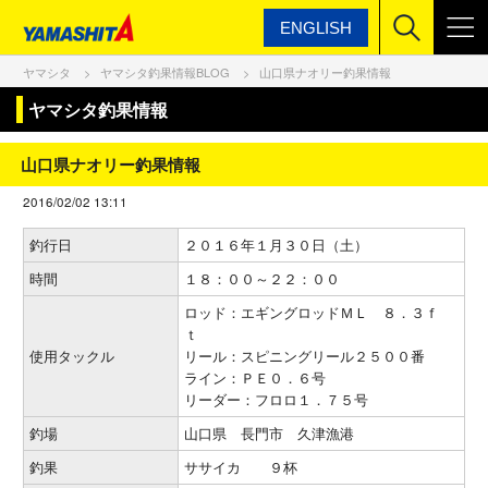
ENGLISH
ヤマシタ
ヤマシタ釣果情報BLOG
山口県ナオリー釣果情報
ヤマシタ釣果情報
山口県ナオリー釣果情報
2016/02/02 13:11
釣行日
２０１６年１月３０日（土）
時間
１８：００～２２：００
ロッド：エギングロッドＭＬ ８．３ｆ
ｔ
使用タックル
リール：スピニングリール２５００番
ライン：ＰＥ０．６号
リーダー：フロロ１．７５号
釣場
山口県 長門市 久津漁港
釣果
ササイカ ９杯