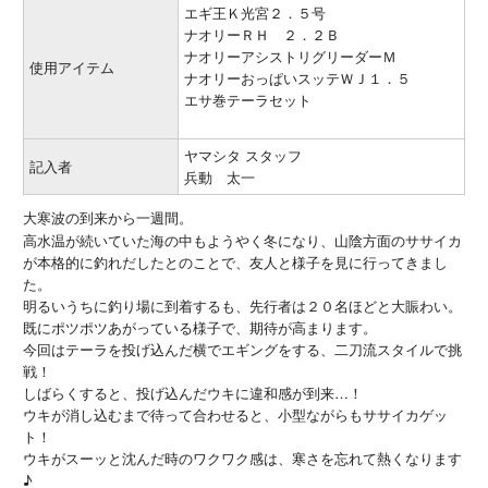
エギ王Ｋ光宮２．５号
ナオリーＲＨ ２．２Ｂ
ナオリーアシストリグリーダーＭ
使用アイテム
ナオリーおっぱいスッテＷＪ１．５
エサ巻テーラセット
ヤマシタ スタッフ
記入者
兵動 太一
大寒波の到来から一週間。
高水温が続いていた海の中もようやく冬になり、山陰方面のササイカ
が本格的に釣れだしたとのことで、友人と様子を見に行ってきまし
た。
明るいうちに釣り場に到着するも、先行者は２０名ほどと大賑わい。
既にポツポツあがっている様子で、期待が高まります。
今回はテーラを投げ込んだ横でエギングをする、二刀流スタイルで挑
戦！
しばらくすると、投げ込んだウキに違和感が到来…！
ウキが消し込むまで待って合わせると、小型ながらもササイカゲッ
ト！
ウキがスーッと沈んだ時のワクワク感は、寒さを忘れて熱くなります
♪