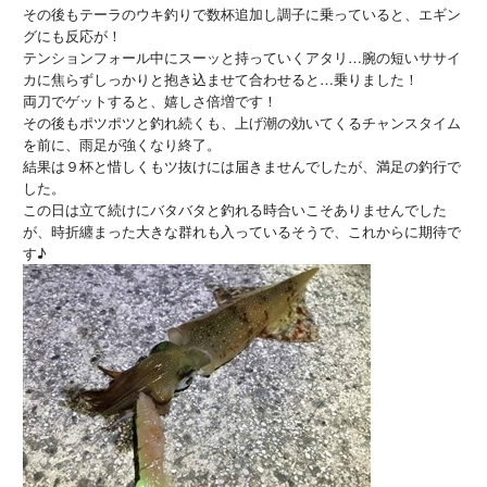
その後もテーラのウキ釣りで数杯追加し調子に乗っていると、エギン
グにも反応が！
テンションフォール中にスーッと持っていくアタリ…腕の短いササイ
カに焦らずしっかりと抱き込ませて合わせると…乗りました！
両刀でゲットすると、嬉しさ倍増です！
その後もポツポツと釣れ続くも、上げ潮の効いてくるチャンスタイム
を前に、雨足が強くなり終了。
結果は９杯と惜しくもツ抜けには届きませんでしたが、満足の釣行で
した。
この日は立て続けにバタバタと釣れる時合いこそありませんでした
が、時折纏まった大きな群れも入っているそうで、これからに期待で
す♪