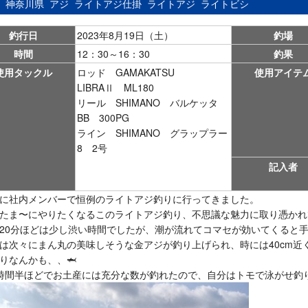
：
神奈川県
アジ
ライトアジ仕掛
ライトアジ
ライトビシ
釣行日
2023年8月19日（土）
釣場
時間
12：30～16：30
釣果
使用タックル
ロッド GAMAKATSU
使用アイテ
LIBRAⅡ ML180
リール SHIMANO バルケッタ
BB 300PG
ライン SHIMANO グラップラー
8 2号
記入者
に社内メンバーで恒例のライトアジ釣りに行ってきました。
たま〜にやりたくなるこのライトアジ釣り、不思議な魅力に取り憑かれ
20分ほどは少し渋い時間でしたが、潮が流れてコマセが効いてくると手
は次々にまん丸の美味しそうな金アジが釣り上げられ、時には40cm近く
りなんかも、、🦈
時間半ほどでお土産には充分な数が釣れたので、自分はトモで泳がせ釣