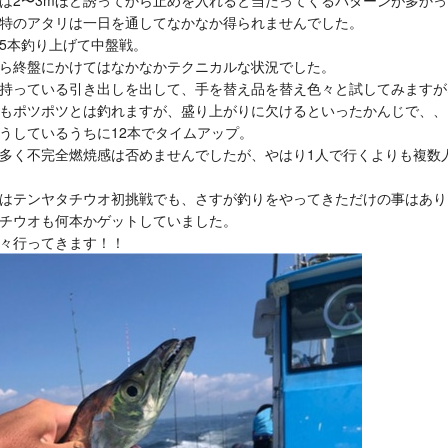
は2〜3mほど誘ってから止めを入れると当たってくるパターンが多か
特のアタリは一日を通してなかなか得られませんでした。
5本釣り上げて中盤戦。
ら終盤にかけてはなかなかテクニカルな状況でした。
持っている引き出しを出して、手を替え品を替え色々と試してみますが
もポツポツとは釣れますが、盛り上がりに欠けるといったかんじで、、
うしているうちに12本でタイムアップ。
多く不完全燃焼感は否めませんでしたが、やはり1人で行くよりも複数
はテンヤタチウオ初挑戦でも、さすが釣りをやってきただけの事はあり
チウオも何本かゲットしていました。
々行ってきます！！