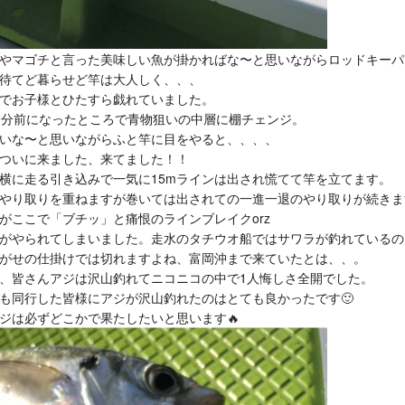
やマゴチと言った美味しい魚が掛かればな〜と思いながらロッドキーパ
待てど暮らせど竿は大人しく、、、
でお子様とひたすら戯れていました。
0分前になったところで青物狙いの中層に棚チェンジ。
いな〜と思いながらふと竿に目をやると、、、、
ついに来ました、来てました！！
横に走る引き込みで一気に15mラインは出され慌てて竿を立てます。
やり取りを重ねますが巻いては出されての一進一退のやり取りが続きます
がここで「ブチッ」と痛恨のラインブレイクorz
がやられてしまいました。走水のタチウオ船ではサワラが釣れているの
がせの仕掛けでは切れますよね、富岡沖まで来ていたとは、、。
、皆さんアジは沢山釣れてニコニコの中で1人悔しさ全開でした。
も同行した皆様にアジが沢山釣れたのはとても良かったです🙂
ジは必ずどこかで果たしたいと思います🔥