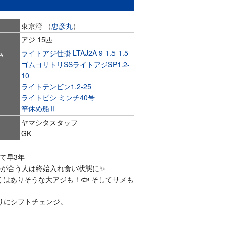
東京湾 （
忠彦丸
）
アジ 15匹
ム
ライトアジ仕掛 LTAJ2A 9-1.5-1.5
ゴムヨリトリSSライトアジSP1.2-
10
ライトテンビン1.2-25
ライトビシ ミンチ40号
竿休め船Ⅱ
ヤマシタスタッフ
GK
て早3年
が合う人は終始入れ食い状態に✨️
はありそうな大アジも！🐟 そしてサメも
りにシフトチェンジ。