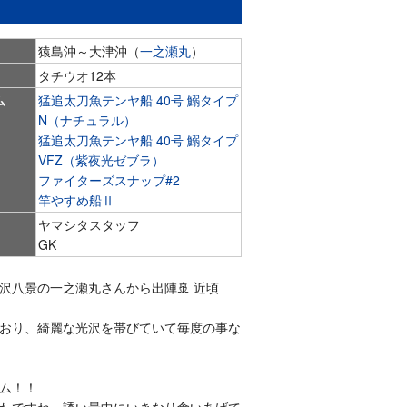
猿島沖～大津沖（
一之瀬丸
）
タチウオ12本
ム
猛追太刀魚テンヤ船 40号 鰯タイプ
N（ナチュラル）
猛追太刀魚テンヤ船 40号 鰯タイプ
VFZ（紫夜光ゼブラ）
ファイターズスナップ#2
竿やすめ船Ⅱ
ヤマシタスタッフ
GK
八景の一之瀬丸さんから出陣🚢 近頃
おり、綺麗な光沢を帯びていて毎度の事な
ム！！