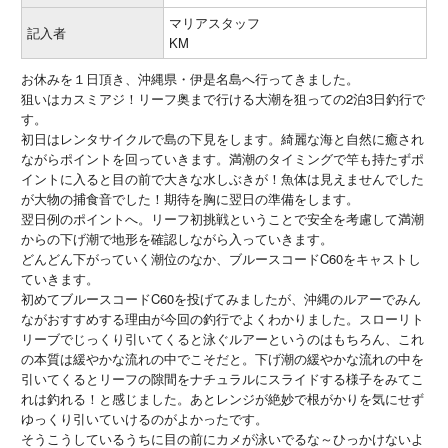
マリアスタッフ
記入者
KM
お休みを１日頂き、沖縄県・伊是名島へ行ってきました。
狙いはカスミアジ！リーフ奥まで行ける大潮を狙っての2泊3日釣行で
す。
初日はレンタサイクルで島の下見をします。綺麗な海と自然に癒され
ながらポイントを回っていきます。満潮のタイミングで竿も持たずポ
イントに入ると目の前で大きな水しぶきが！魚体は見えませんでした
が大物の捕食音でした！期待を胸に翌日の準備をします。
翌日例のポイントへ。リーフ初挑戦ということで安全を考慮して満潮
からの下げ潮で地形を確認しながら入っていきます。
どんどん下がっていく潮位のなか、ブルースコードC60をキャストし
ていきます。
初めてブルースコードC60を投げてみましたが、沖縄のルアーでみん
ながおすすめする理由が今回の釣行でよくわかりました。スローリト
リーブでじっくり引いてくると泳ぐルアーというのはもちろん、これ
の本質は緩やかな流れの中でこそだと。下げ潮の緩やかな流れの中を
引いてくるとリーフの隙間をナチュラルにスライドする様子をみてこ
れは釣れる！と感じました。あとレンジが絶妙で根がかりを気にせず
ゆっくり引いていけるのがよかったです。
そうこうしているうちに目の前にカメが泳いでるな～ひっかけないよ