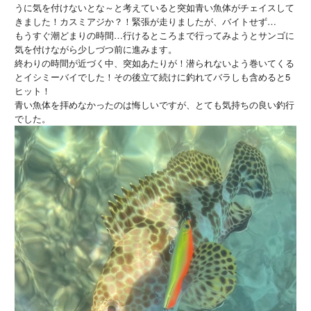
うに気を付けないとな～と考えていると突如青い魚体がチェイスして
きました！カスミアジか？！緊張が走りましたが、バイトせず…
もうすぐ潮どまりの時間…行けるところまで行ってみようとサンゴに
気を付けながら少しづつ前に進みます。
終わりの時間が近づく中、突如あたりが！潜られないよう巻いてくる
とイシミーバイでした！その後立て続けに釣れてバラしも含めると5
ヒット！
青い魚体を拝めなかったのは悔しいですが、とても気持ちの良い釣行
でした。