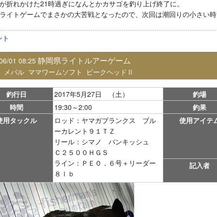
が折れかけた21時過ぎになんとかカサゴを釣り上げ終了に。
ライトゲームでまさかの大苦戦となったので、次回は潮回りの小さい時
ント
静岡県ライトルアーゲーム
06/01 08:25
：
メバル
ママワームソフト
ビークヘッドⅡ
釣行日
2017年5月27日 （土）
釣場
時間
19:30～2:00
釣果
使用タックル
ロッド：ヤマガブランクス ブル
使用アイテ
ーカレント９１ＴＺ
リール：シマノ バンキッシュ
Ｃ２５００ＨＧＳ
ライン：ＰＥ０．６号＋リーダー
記入者
８ｌｂ