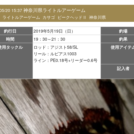
神奈川県ライトルアーゲーム
05/20 15:37
：
ライトルアーゲーム
カサゴ
ビークヘッドⅡ
神奈川県
釣行日
2019年5月19日（日）
釣場
時間
19：30～21：30
釣果
使用タックル
ロッド：アジスト58/SL
使用アイテ
リール：ルビアス1003
ライン：PE0.18号+リーダー0.6号
記入者