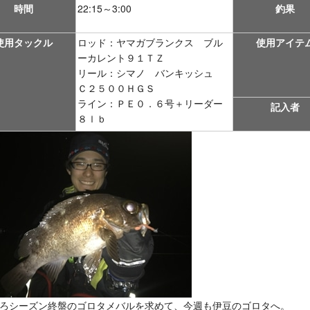
時間
22:15～3:00
釣果
使用タックル
ロッド：ヤマガブランクス ブル
使用アイテ
ーカレント９１ＴＺ
リール：シマノ バンキッシュ
Ｃ２５００ＨＧＳ
ライン：ＰＥ０．６号＋リーダー
記入者
８ｌｂ
ろシーズン終盤のゴロタメバルを求めて、今週も伊豆のゴロタへ。