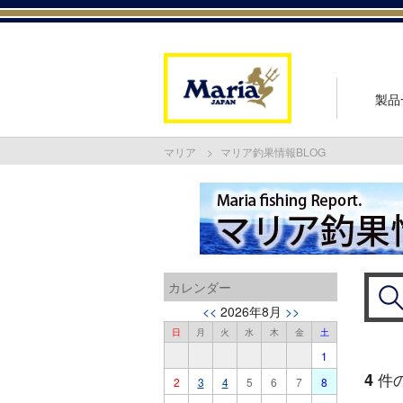
製品
マリア
マリア釣果情報BLOG
カレンダー
<<
2026年8月
>>
日
月
火
水
木
金
土
1
4
件
2
3
4
5
6
7
8