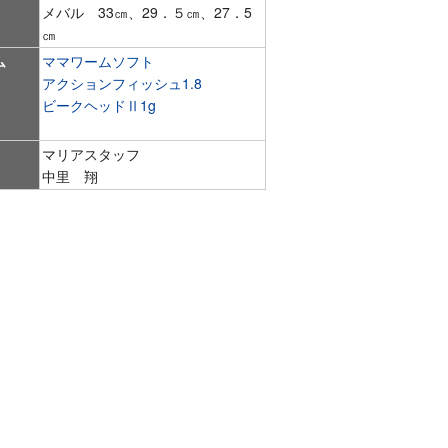
メバル 33㎝、29．５㎝、27．5
㎝
ム
ママワームソフト
アクションフィッシュ1.8
ビークヘッドⅡ1g
マリアスタッフ
中里 翔