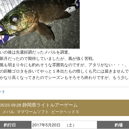
いの後は先週好調だったメバルを調査。
新月だったので期待していましたが、風が強く苦戦。
風も弱まり今にも釣れそうな雰囲気なのですが、アタリがない・・・。
の距離ゴロタを歩いてやっと１本出たもの惜しくも尺には届きませんで
かなり高くなってきたのでシーズンもそろそろ終わりですが、もう少し
ント
静岡県ライトルアーゲーム
05/23 09:28
：
メバル
ママワームソフト
ビークヘッドⅡ
釣行日
2017年5月20日 （土）
釣場