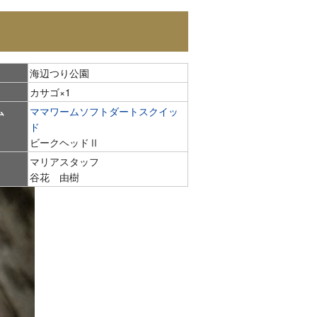
海辺つり公園
カサゴ×1
ム
ママワームソフトダートスクイッ
ド
ビークヘッドⅡ
マリアスタッフ
谷花 由樹