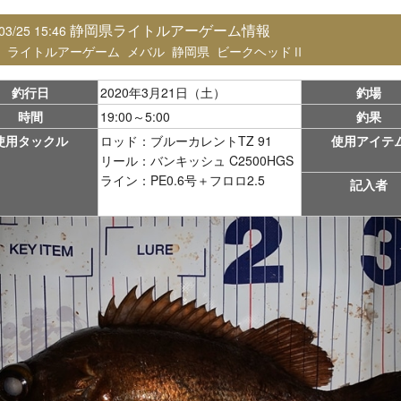
静岡県ライトルアーゲーム情報
03/25 15:46
：
ライトルアーゲーム
メバル
静岡県
ビークヘッドⅡ
釣行日
2020年3月21日（土）
釣場
時間
19:00～5:00
釣果
使用タックル
ロッド：ブルーカレントTZ 91
使用アイテ
リール：バンキッシュ C2500HGS
ライン：PE0.6号＋フロロ2.5
記入者