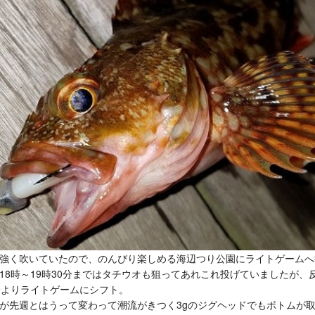
強く吹いていたので、のんびり楽しめる海辺つり公園にライトゲームへ
18時～19時30分まではタチウオも狙ってあれこれ投げていましたが、
分よりライトゲームにシフト。
が先週とはうって変わって潮流がきつく3gのジグヘッドでもボトムが