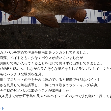
カメバルを求めて伊豆半島南部をランガンしてきました。
海藻、ベイトともに少なくボウスが続いていましたが、
月回りで魚が入ってくることを信じて懲りずに出撃してきました。
gle MAPと睨めっこしながら良さそうな場所を探してランガンしていく
もにバッチリな場所を発見。
用してスリットの中を丹念に攻めていると根際で強烈なバイト！
さを利用して魚を誘導し、一気にゴリ巻きでランディング成功。
今年初の尺メバルに出会うことが出来ました！
ら6月までが伊豆半島の尺メバルハイシーズンなのでまた狙いに行って
ント