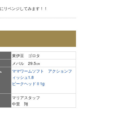
にリベンジしてみます！！
東伊豆 ゴロタ
メバル 29.5㎝
ム
ママワームソフト アクションフ
ィッシュ1.8
ビークヘッドⅡ1g
マリアスタッフ
中里 翔