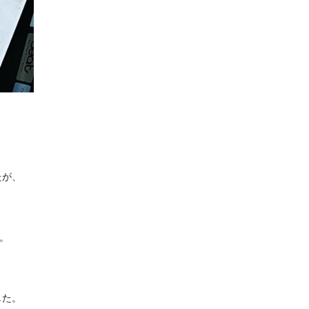
たが、
。
した。