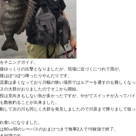
をチニングガイド。
後ゆっくりの出撃となりましたが、現場に近づくにつれて雨が。
後はぽつぽつ降ったりやんだりです。
流量は多くなっており川幅の狭い場所ではルアーを通すのも難しくなっ
ヌの大群がおりましたのでそこから開始。
投は見向きもしない魚が多かったですが、やがてスイッチが入ってバイ
も数枚釣ることが出来ました。
動して次の川も同じく大群を発見しましたので川原まで降りまして狙っ
れ食いになりました。
は80㎝弱のシーバスのおまけつきで無事2人で15枚強で終了。
き好調です。