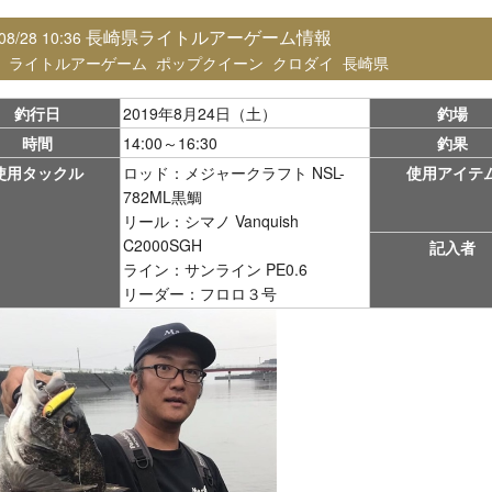
長崎県ライトルアーゲーム情報
08/28 10:36
：
ライトルアーゲーム
ポップクイーン
クロダイ
長崎県
釣行日
2019年8月24日（土）
釣場
時間
14:00～16:30
釣果
使用タックル
ロッド：メジャークラフト NSL-
使用アイテ
782ML黒鯛
リール：シマノ Vanquish
C2000SGH
記入者
ライン：サンライン PE0.6
リーダー：フロロ３号