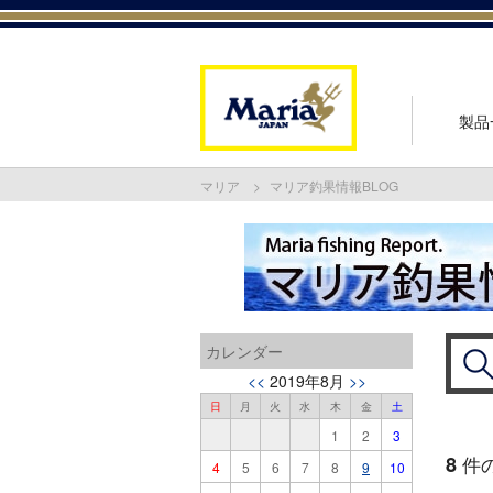
製品
マリア
マリア釣果情報BLOG
カレンダー
<<
2019年8月
>>
日
月
火
水
木
金
土
1
2
3
8
件
4
5
6
7
8
9
10