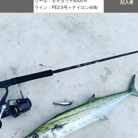
リール：キャタリナ4000Ｈ
記入者
ライン：PE2.5号＋ナイロン40lb