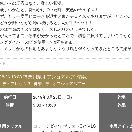
魚からの反応はなく、難しい状況。
厳しいかなと、諦めかけていた時に突然のチェイス！
ず、もう一度同じコースを通すとまたチェイスがありますが、どこかい
どうか疑いながら誘い続けると、4投目でヒット！
のは本命のチヌではなく、久しぶりのメッキでした。
が入ってきている事が分かったところで、誘惑に負けてしまいここから
ングダイバー50等を使用して3匹を追加。
、メッキからの反応もあまりなくなり風も強くなってきたところで納竿
ント
神奈川県オフショアルア−情報
08/26 13:28
：
デュプレックス
神奈川県
オフショアルアー
釣行日
2019年8月25日（日）
釣場
時間
5:00～18:00
釣果
使用タックル
ロッド：ダイワ ブラストC71MLS
使用アイテ