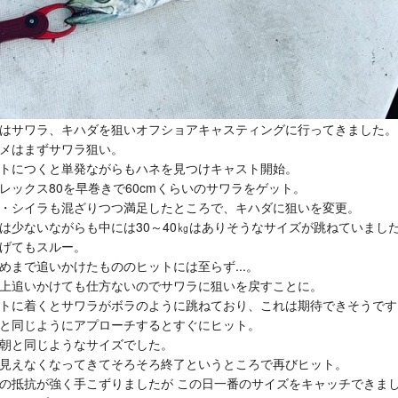
はサワラ、キハダを狙いオフショアキャスティングに行ってきました。
メはまずサワラ狙い。
トにつくと単発ながらもハネを見つけキャスト開始。
レックス80を早巻きで60cmくらいのサワラをゲット。
・シイラも混ざりつつ満足したところで、キハダに狙いを変更。
は少ないながらも中には30～40㎏はありそうなサイズが跳ねていまし
げてもスルー。
めまで追いかけたもののヒットには至らず...。
上追いかけても仕方ないのでサワラに狙いを戻すことに。
トに着くとサワラがボラのように跳ねており、これは期待できそうです
と同じようにアプローチするとすぐにヒット。
朝と同じようなサイズでした。
見えなくなってきてそろそろ終了というところで再びヒット。
の抵抗が強く手こずりましたが この日一番のサイズをキャッチできま