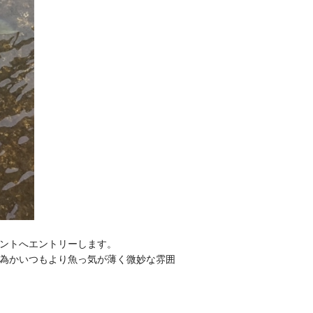
ントへエントリーします。
為かいつもより魚っ気が薄く微妙な雰囲