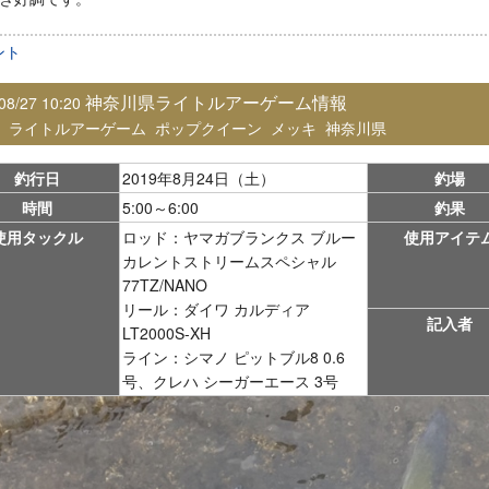
ント
神奈川県ライトルアーゲーム情報
08/27 10:20
：
ライトルアーゲーム
ポップクイーン
メッキ
神奈川県
釣行日
2019年8月24日（土）
釣場
時間
5:00～6:00
釣果
使用タックル
ロッド：ヤマガブランクス ブルー
使用アイテ
カレントストリームスペシャル
77TZ/NANO
リール：ダイワ カルディア
記入者
LT2000S-XH
ライン：シマノ ピットブル8 0.6
号、クレハ シーガーエース 3号