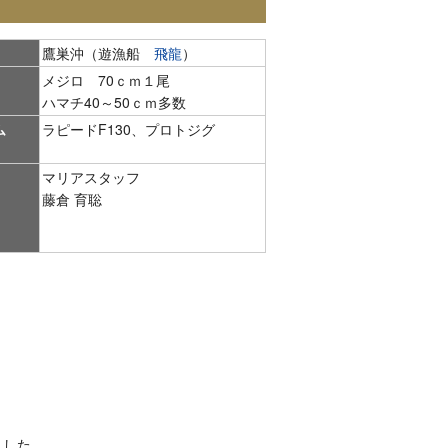
鷹巣沖（遊漁船
飛龍
）
メジロ 70ｃｍ１尾
ハマチ40～50ｃｍ多数
ム
ラピードF130、プロトジグ
マリアスタッフ
藤倉 育聡
ました。