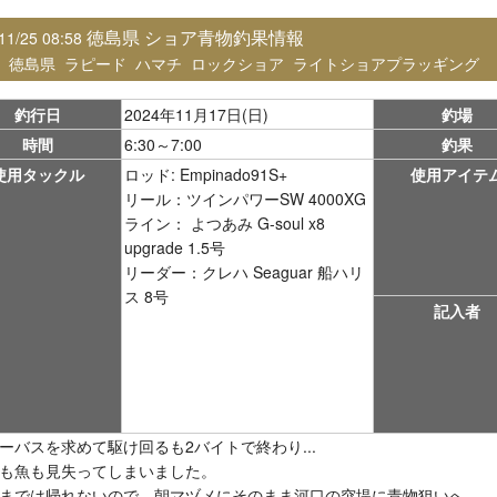
徳島県 ショア青物釣果情報
11/25 08:58
：
徳島県
ラピード
ハマチ
ロックショア
ライトショアプラッギング
釣行日
2024年11月17日(日)
釣場
時間
6:30～7:00
釣果
使用タックル
ロッド: Empinado91S+
使用アイテ
リール：ツインパワーSW 4000XG
ライン： よつあみ G-soul x8
upgrade 1.5号
リーダー：クレハ Seaguar 船ハリ
ス 8号
記入者
ーバスを求めて駆け回るも2バイトで終わり...
も魚も見失ってしまいました。
までは帰れないので、朝マヅメにそのまま河口の突堤に青物狙いへ。