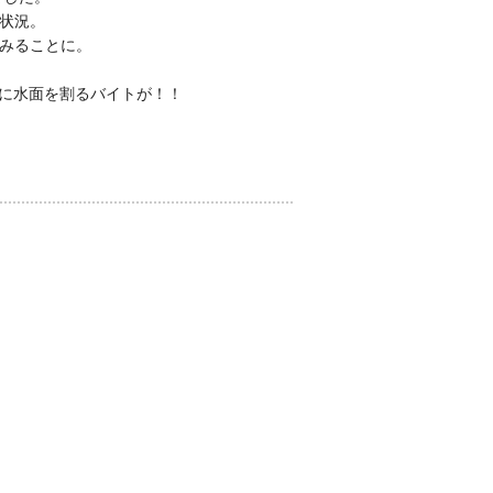
状況。
みることに。
0に水面を割るバイトが！！