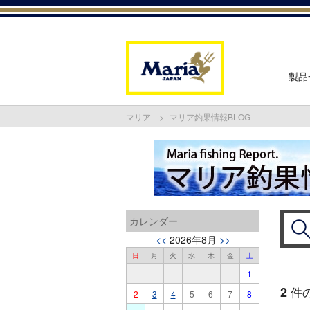
製品
マリア
マリア釣果情報BLOG
カレンダー
<<
2026年8月
>>
日
月
火
水
木
金
土
1
2
件
2
3
4
5
6
7
8