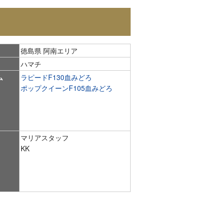
徳島県 阿南エリア
ハマチ
ム
ラピードF130血みどろ
ポップクイーンF105血みどろ
マリアスタッフ
KK