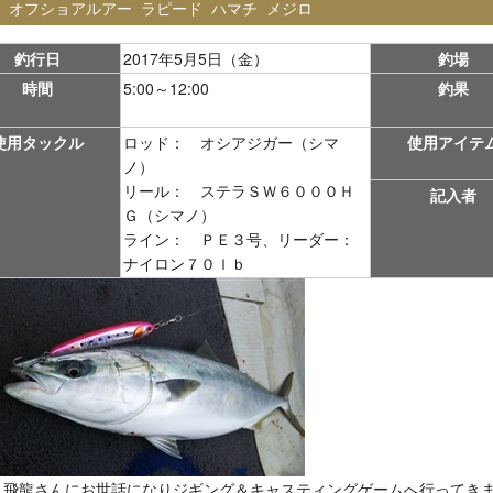
：
オフショアルアー
ラピード
ハマチ
メジロ
釣行日
2017年5月5日（金）
釣場
時間
5:00～12:00
釣果
使用タックル
ロッド： オシアジガー（シマ
使用アイテ
ノ）
リール： ステラＳＷ６０００Ｈ
記入者
Ｇ（シマノ）
ライン： ＰＥ３号、リーダー：
ナイロン７０ｌｂ
 飛龍さんにお世話になりジギング＆キャスティングゲームへ行ってき