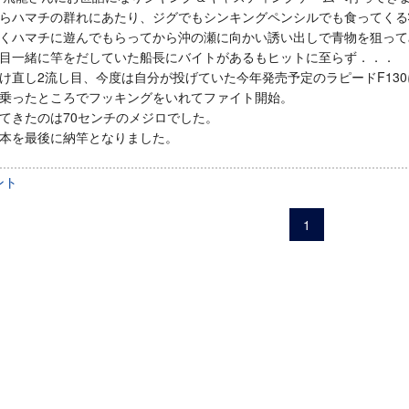
らハマチの群れにあたり、ジグでもシンキングペンシルでも食ってくる
くハマチに遊んでもらってから沖の瀬に向かい誘い出しで青物を狙って
目一緒に竿をだしていた船長にバイトがあるもヒットに至らず．．．
け直し2流し目、今度は自分が投げていた今年発売予定のラピードF13
乗ったところでフッキングをいれてファイト開始。
てきたのは70センチのメジロでした。
本を最後に納竿となりました。
ント
1