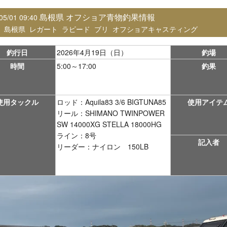
島根県 オフショア青物釣果情報
05/01 09:40
：
島根県
レガート
ラピード
ブリ
オフショアキャスティング
釣行日
2026年4月19日（日）
釣場
時間
5:00～17:00
釣果
使用タックル
ロッド：Aquila83 3/6 BIGTUNA85
使用アイテ
リール：SHIMANO TWINPOWER
SW 14000XG STELLA 18000HG
ライン：8号
記入者
リーダー：ナイロン 150LB