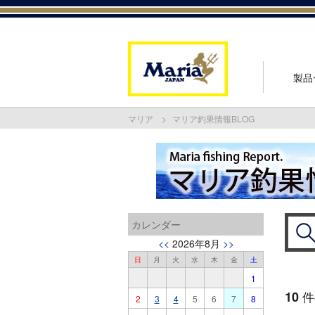
製品
マリア
マリア釣果情報BLOG
カレンダー
<<
2026年8月
>>
日
月
火
水
木
金
土
1
10
件
2
3
4
5
6
7
8