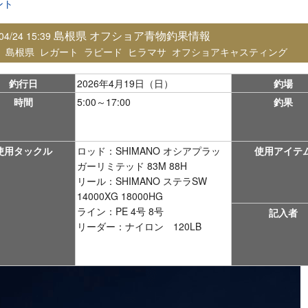
ント
島根県 オフショア青物釣果情報
04/24 15:39
：
島根県
レガート
ラピード
ヒラマサ
オフショアキャスティング
釣行日
2026年4月19日（日）
釣場
時間
5:00～17:00
釣果
使用タックル
ロッド：SHIMANO オシアプラッ
使用アイテ
ガーリミテッド 83M 88H
リール：SHIMANO ステラSW
14000XG 18000HG
ライン：PE 4号 8号
記入者
リーダー：ナイロン 120LB