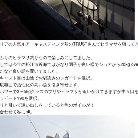
リアの人気ルアーキャスティング船のTRUSTさんでヒラマサを狙って
ぶりのヒラマサ釣りなので楽しみにしてました。
しては今年の松江市近海ではかなり調子が良い様でショアから20kg ove
たなど良い話を聞いてました。
キャスト目は山陰でお馴染みのレガートを選択。
広範囲で活性化の高い魚を引き寄せます。
パワーで3〜5kgクラスのブリやヒラマサが追いかけてきますが中々口
ラピート190を選択。
りと引いて誘い出しをしていると魚のボイルが！
合わせて私にhit。