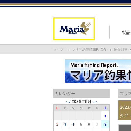
製品
マリア
マリア釣果情報BLOG
神奈川県 
カレンダー
マリア
<<
2026年8月
>>
2023/
日
月
火
水
木
金
土
タグ
1
2
3
4
5
6
7
8