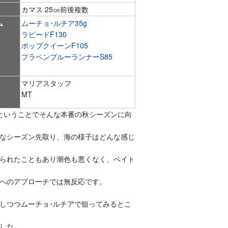
カマス 25㎝前後複数
ム
ムーチョ･ルチア35g
ラピードF130
ポップクイーンF105
フラペンブルーランナーS85
マリアスタッフ
MT
ということでそんな本番の秋シーズンに向
なシーズン先取り、海の様子はどんな感じ
られたこともあり潮色も悪くなく、ベイト
へのアプローチでは無反応です。
しつつムーチョ･ルチアで狙ってみるとこ
した。