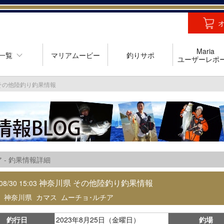
Maria
一覧
マリアムービー
釣りサポ
ユーザーレポ
その他陸釣り釣果情報
 - 釣果情報詳細
神奈川県 その他陸釣り釣果情報
08/30 15:03
：
神奈川県
カマス
ムーチョ･ルチア
釣行日
2023年8月25日（金曜日）
釣場