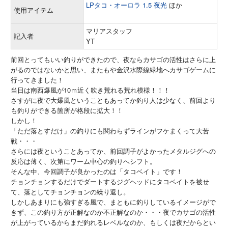
LPタコ・オーロラ 1.5 夜光
ほか
使用アイテム
マリアスタッフ
記入者
YT
前回とってもいい釣りができたので、夜ならカサゴの活性はさらに上
がるのではないかと思い、またもや金沢水際線緑地へカサゴゲームに
行ってきました！
当日は南西爆風が10ｍ近く吹き荒れる荒れ模様！！！
さすがに夜で大爆風ということもあってか釣り人は少なく、前回より
も釣りができる箇所が格段に拡大！！
しかし！
「ただ落とすだけ」の釣りにも関わらずラインがフケまくって大苦
戦・・・
さらには夜ということあってか、前回調子がよかったメタルジグへの
反応は薄く、次第にワーム中心の釣りへシフト。
そんな中、今回調子が良かったのは「タコベイト」です！
チョンチョンするだけでダートするジグヘッドにタコベイトを被せ
て、落としてチョンチョンの繰り返し。
しかしあまりにも強すぎる風で、まともに釣りしているイメージがで
きず、この釣り方が正解なのか不正解なのか・・・夜でカサゴの活性
が上がっているからまだ釣れるレベルなのか、もしくは夜だからとい