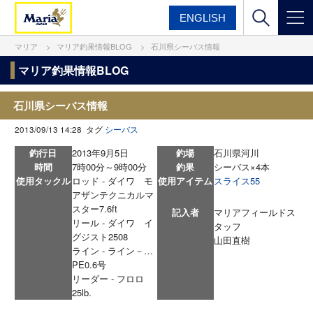
ENGLISH
マリア
マリア釣果情報BLOG
石川県シーバス情報
マリア釣果情報BLOG
石川県シーバス情報
2013/09/13 14:28 タグ
シーバス
釣行日
2013年9月5日
釣場
石川県河川
時間
7時00分～9時00分
釣果
シーバス×4本
使用タックル
ロッド - ダイワ モ
使用アイテム
スライス55
アザンテクニカルマ
スター7.6ft
記入者
マリアフィールドス
リール - ダイワ イ
タッフ
グジスト2508
山田直樹
ライン - ライン－…
PE0.6号
リーダー - フロロ
25lb.