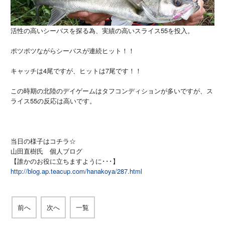
活性の高いシーバスを探る為、実績の高いスライス55を投入。
ポツポツながらシーバスが連続ヒット！！
キャッチは4尾ですが、ヒットは7尾です！！
この時期の北陸のデイゲームはタフコンディションが多いですが、ス
ライス55の反応は高いです。
当日の様子はコチラ☆
山田直樹氏 個人ブログ
【誰かのお役に立ちますように･･･】
http://blog.ap.teacup.com/hanakoya/287.html
前へ
次へ
一覧