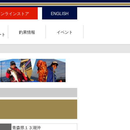
オンラインストア
ENGLISH
釣果情報
イベント
ート
青森県１３湖沖