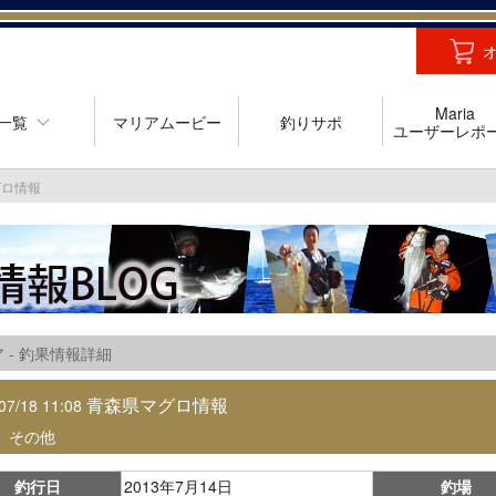
Maria
一覧
マリアムービー
釣りサポ
ユーザーレポ
グロ情報
 - 釣果情報詳細
青森県マグロ情報
07/18 11:08
：
その他
釣行日
2013年7月14日
釣場