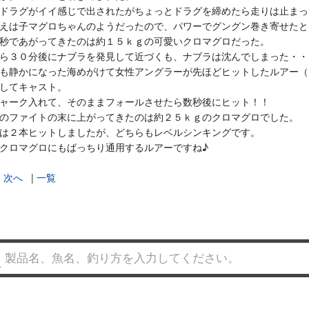
ドラグがイイ感じで出されたがちょっとドラグを締めたら走りは止まっ
えは子マグロちゃんのようだったので、パワーでグングン巻き寄せたと
秒であがってきたのは約１５ｋｇの可愛いクロマグロだった。
ら３０分後にナブラを発見して近づくも、ナブラは沈んでしまった・・
も静かになった海めがけて女性アングラーが先ほどヒットしたルアー（
してキャスト。
ャーク入れて、そのままフォールさせたら数秒後にヒット！！
のファイトの末に上がってきたのは約２５ｋｇのクロマグロでした。
は２本ヒットしましたが、どちらもレベルシンキングです。
クロマグロにもばっちり通用するルアーですね♪
|
次へ
|
一覧