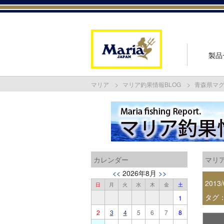
製品
マリア
マリア釣果情報BLOG
青森県マ
カレンダー
マリア
<<
2026年8月
>>
2013/
日
月
火
水
木
金
土
タグ
1
2
3
4
5
6
7
8