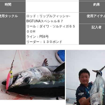
時間
釣果
使用タックル
ロッド：リップルフィッシャ-
使用アイテ
BIGTUNAスペシャル８７
リール：ダイワ・ソルティガ６５
記入者
００H
ライン：PE6号
リーダー：１３０ポンド