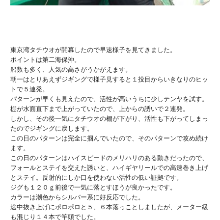
東京湾タチウオが開幕したので早速様子を見てきました。
ポイントは第二海保沖。
船数も多く、人気の高さがうかがえます。
朝一はとりあえずジギングで様子見すると１投目からいきなりのヒッ
トで５連発。
パターンが早くも見えたので、活性が高いうちに少しテンヤを試す。
棚が水面直下まで上がっていたので、上からの誘いで２連発。
しかし、その後一気にタチウオの棚が下がり、活性も下がってしまっ
たのでジギングに戻します。
この日のパターンは完全に掴んでいたので、そのパターンで攻め続け
ます。
この日のパターンはハイスピードのメリハリのある動きだったので、
フォールとステイを交えた誘いと、ハイギヤリールでの高速巻き上げ
とステイ。反射的にしか口を使わない活性の低い証拠です。
ジグも１２０ｇ前後で一気に落とすほうが良かったです。
カラーは潮色からシルバー系に好反応でした。
途中抜き上げにポロポロと５、６本落っことしましたが、メーター級
も混じり１４本で竿頭でした。