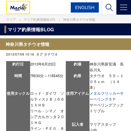
ENGLISH
マリア
マリア釣果情報BLOG
神奈川県タチウオ情報
マリア釣果情報BLOG
神奈川県タチウオ情報
2013/07/09 10:16 タグ
タチウオ
釣行日
2013年6月23日
釣場
神奈川県新安浦 長
谷川丸
時間
7時30分～11時45分
釣果
タチウオ ５５～１
０５ｃｍ （１４
本）
使用タックル
ロッド - ダイワ ソ
使用アイテム
メタルフリッカーサ
ルティストＢＪ６６
ーベリングＳＰ
１ＸＨＢ
サーベリングフック
リール - シマノ オ
トリプル
シアカルカッタ２０
１ＨＧ
記入者
マリアスタッフ
ライン - ＰＥ０．８
山中