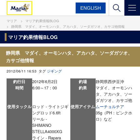
ENGLISH
マリア
マリア釣果情報BLOG
静岡県 マダイ、オーモンハタ、アカハタ、ソーダガツオ、カサゴ他情報
マリア釣果情報BLOG
静岡県 マダイ、オーモンハタ、アカハタ、ソーダガツオ、
カサゴ他情報
2012/06/11 16:53 タグ
ジギング
釣行日
2012年6月2日
釣場
静岡県西伊豆沖
時間
6:00～17：00
釣果
マダイ、オーモンハ
タ、アカハタ、ソー
ダガツオ、カサゴ他
使用タックル
ロッド - ライトジギ
使用アイテム
ムーチョルチア
ングロッド6.6ft
35g（PH：ピンクホ
リール -
ロ）など
SHIMANO
STELLA4000XG
ライン - Rapara