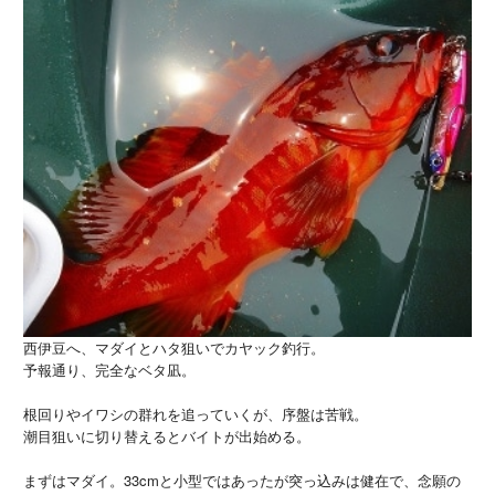
西伊豆へ、マダイとハタ狙いでカヤック釣行。
予報通り、完全なベタ凪。
根回りやイワシの群れを追っていくが、序盤は苦戦。
潮目狙いに切り替えるとバイトが出始める。
まずはマダイ。33cmと小型ではあったが突っ込みは健在で、念願の