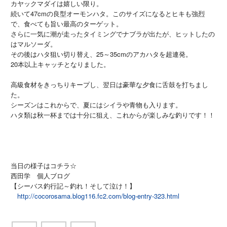
カヤックマダイは嬉しい限り。
続いて47cmの良型オーモンハタ。このサイズになるとヒキも強烈
で、食べても旨い最高のターゲット。
さらに一気に潮が走ったタイミングでナブラが出たが、ヒットしたの
はマルソーダ。
その後はハタ狙い切り替え、25～35cmのアカハタを超連発。
20本以上キャッチとなりました。
高級食材をきっちりキープし、翌日は豪華な夕食に舌鼓を打ちまし
た。
シーズンはこれからで、夏にはシイラや青物も入ります。
ハタ類は秋一杯までは十分に狙え、これからが楽しみな釣りです！！
当日の様子はコチラ☆
西田学 個人ブログ
【シーバス釣行記～釣れ！そして泣け！】
http://cocorosama.blog116.fc2.com/blog-entry-323.html