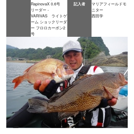
RapinovaX 0.6号
記入者
マリアフィールドモ
リーダー -
ニター
VARIVAS ライトゲ
西田学
ーム ショックリーダ
ー フロロカーボン2
号