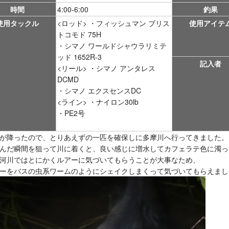
時間
4:00-6:00
釣果
使用タックル
<ロッド> ・フィッシュマン ブリス
使用アイテ
トコモド 75H
・シマノ ワールドシャウラリミテ
ッド 1652R-3
記入者
<リール> ・シマノ アンタレス
DCMD
・シマノ エクスセンスDC
<ライン> ・ナイロン30lb
・PE2号
が降ったので、とりあえずの一匹を確保しに多摩川へ行ってきました。
んだ瞬間を狙って川に着くと、良い感じに増水してカフェラテ色に濁っ
河川ではとにかくルアーに気づいてもらうことが大事なため、
ーをバスの虫系ワームのようにシェイクしまくって気づいてもらえまし