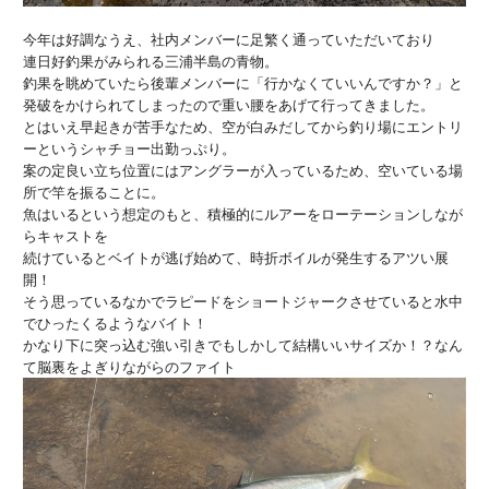
今年は好調なうえ、社内メンバーに足繁く通っていただいており
連日好釣果がみられる三浦半島の青物。
釣果を眺めていたら後輩メンバーに「行かなくていいんですか？」と
発破をかけられてしまったので重い腰をあげて行ってきました。
とはいえ早起きが苦手なため、空が白みだしてから釣り場にエントリ
ーというシャチョー出勤っぷり。
案の定良い立ち位置にはアングラーが入っているため、空いている場
所で竿を振ることに。
魚はいるという想定のもと、積極的にルアーをローテーションしなが
らキャストを
続けているとベイトが逃げ始めて、時折ボイルが発生するアツい展
開！
そう思っているなかでラピードをショートジャークさせていると水中
でひったくるようなバイト！
かなり下に突っ込む強い引きでもしかして結構いいサイズか！？なん
て脳裏をよぎりながらのファイト