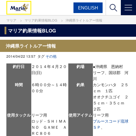
ENGLISH
マリア
マリア釣果情報BLOG
沖縄県ライトルアー情報
マリア釣果情報BLOG
沖縄県ライトルアー情報
2014/04/22 13:57 タグ
その他
釣行日
２０１４年４月２０
釣場
●沖縄県 恩納村
日(日)
リーフ、国頭郡 河
川
時間
６時００分～１４時
釣果
カンモンハタ ２５
００分
ｃｍ １匹
オオクチユゴイ ２
５ｃｍ・３５ｃｍ
２匹
使用タックル
リーフ用
使用アイテム
リーフ用
ロッド - ＳＨＩＭＡ
ブルースコード琉球
ＮＯ ＧＡＭＥ Ａ
ＳＰ
、
ＲＣ８０６