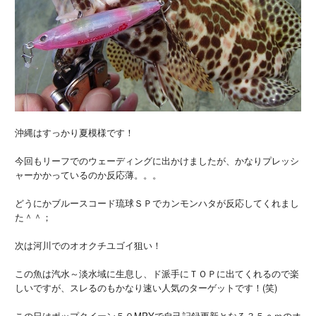
沖縄はすっかり夏模様です！
今回もリーフでのウェーディングに出かけましたが、かなりプレッシ
ャーかかっているのか反応薄。。。
どうにかブルースコード琉球ＳＰでカンモンハタが反応してくれまし
た＾＾；
次は河川でのオオクチユゴイ狙い！
この魚は汽水～淡水域に生息し、ド派手にＴＯＰに出てくれるので楽
しいですが、スレるのもかなり速い人気のターゲットです！(笑)
この日はポップクイーン５０MPYで自己記録更新となる３５ｃｍのオ