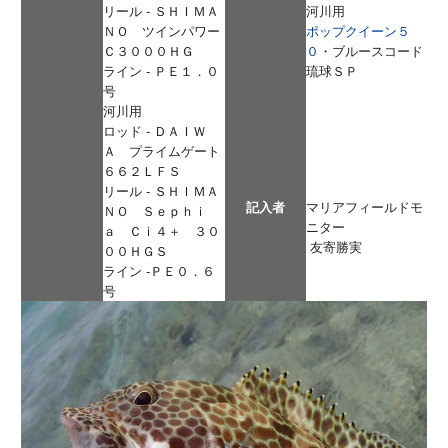
リール - ＳＨＩＭＡ
河川用
ＮＯ ツインパワー
ポップクイーン５
Ｃ３０００ＨＧ
０
・ブルースコード
ライン - ＰＥ１．０
琉球ＳＰ
号
河川用
ロッド - ＤＡＩＷ
Ａ プライムゲート
６６２ＬＦＳ
リール - ＳＨＩＭＡ
記入者
マリアフィールドモ
ＮＯ Ｓｅｐｈｉ
ニター
ａ Ｃｉ４＋ ３０
友寄勝実
００ＨＧＳ
ライン -ＰＥ０．６
号