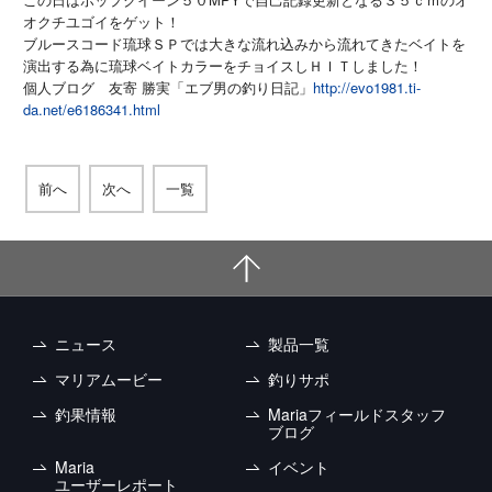
オクチユゴイをゲット！
ブルースコード琉球ＳＰでは大きな流れ込みから流れてきたベイトを
演出する為に琉球ベイトカラーをチョイスしＨＩＴしました！
個人ブログ 友寄 勝実「エブ男の釣り日記」
http://evo1981.ti-
da.net/e6186341.html
前へ
次へ
一覧
ニュース
製品一覧
マリアムービー
釣りサポ
釣果情報
Mariaフィールドスタッフ
ブログ
Maria
イベント
ユーザーレポート