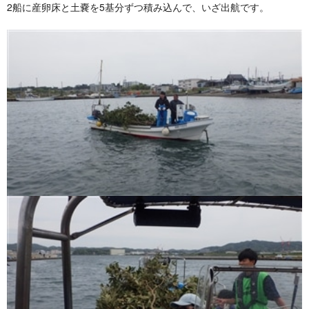
2船に産卵床と土嚢を5基分ずつ積み込んで、いざ出航です。