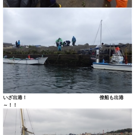
いざ出港！ 僚船も出港
～！！