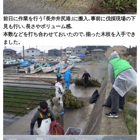
前日に作業を行う｢長井井尻港｣に搬入､事前に
伐採現場の下
見も行い､長さやボリューム感､
本数などを打ち合わせておいたので､揃った
木枝を入手でき
ました。