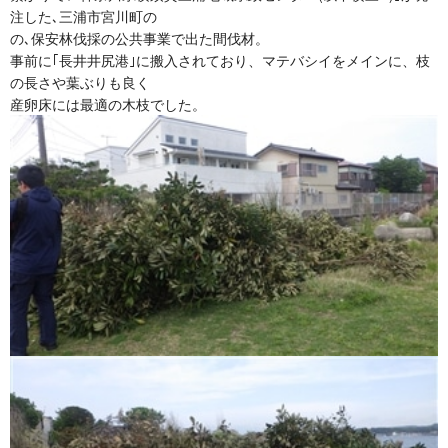
注した､三浦市宮川町の
の､保安林伐採の公共事業で出た間伐材。
事前に｢長井井尻港｣に搬入されており、マテバシイをメインに、枝
の長さや葉ぶりも良く
産卵床には最適の木枝でした。