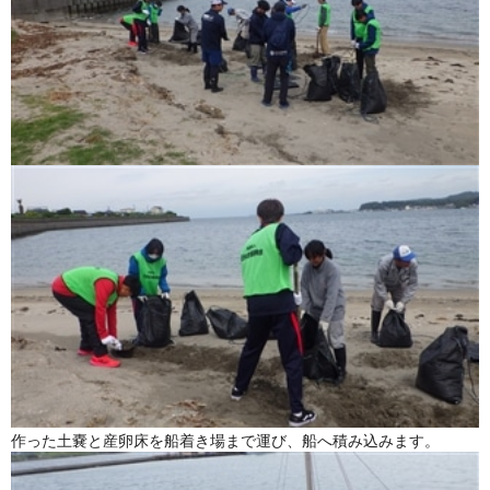
作った土嚢と産卵床を船着き場まで運び、船へ積み込みます。