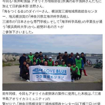
今回も｢長井町漁協 アオリイカ増殖部会｣所属の若手漁師さんたちに
加えて日釣振本部 吉野さん、
｢海をつくる会｣のダイバーさん、横須賀三浦地域県政総合センタ
ー、地元横須賀の｢神奈川県立海洋科学高校｣､
三浦市の｢日本さかな専門学校｣､そして｢海洋科学高校｣の卒業生が通
う｢横浜商科大学｣から､総勢31名の方々が
ご参加下さいました｡
前年同様、今回もアオリイカ産卵床の製作に使用した木枝は､｢三浦
半島アオリイカコミュニティ｣の
繋がりで､｢神奈川県横須賀三浦地域県政センター(以下横三C)｣が発