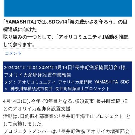
｢YAMASHITA｣では､SDGs14｢海の豊かさを守ろう」の目
標達成に向けた
取り組みの一つとして、｢アオリコミュニティ｣活動を推進
して参ります。
コメント
2024年4月14日｢長井町漁業協同組合｣様､
2024/04/15 15:04
アオリイカ産卵床設置作業報告
タグ：
アオリコミュニティ
アオリイカ産卵床
YAMASHITA
SDG
ｓ
神奈川県横須賀市長井
長井町里海里山プロジェクト
4月14日(日)､今年で3年目となる､横須賀市｢長井町漁協｣様
とのアオリイカ産卵床設置支援
活動は､日釣振本部事業の
｢長井町里海里山プロジェクト｣と
して実施しました。
プロジェクトメンバーは､｢長井町漁協 アオリイカ増殖部会｣