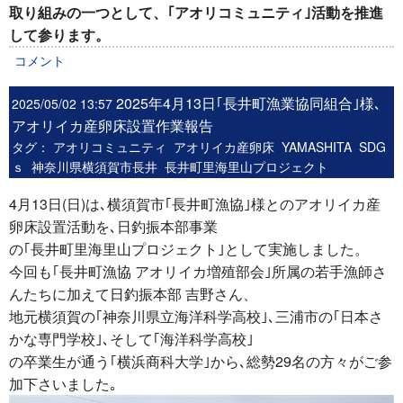
取り組みの一つとして、｢アオリコミュニティ｣活動を推進
して参ります。
コメント
2025年4月13日｢長井町漁業協同組合｣様､
2025/05/02 13:57
アオリイカ産卵床設置作業報告
タグ：
アオリコミュニティ
アオリイカ産卵床
YAMASHITA
SDG
ｓ
神奈川県横須賀市長井
長井町里海里山プロジェクト
4月13日(日)は､横須賀市｢長井町漁協｣様とのアオリイカ産
卵床設置
活動を､日釣振本部事業
の
｢長井町里海里山プロジェクト｣として実施しました。
今回も｢長井町漁協 アオリイカ増殖部会｣所属の若手漁師さ
んたちに加えて日釣振本部 吉野さん、
地元横須賀の｢神奈川県立海洋科学高校｣､三浦市の｢日本さ
かな専門学校｣､そして｢海洋科学高校｣
の卒業生が通う｢横浜商科大学｣から､総勢29名の方々がご参
加下さいました｡