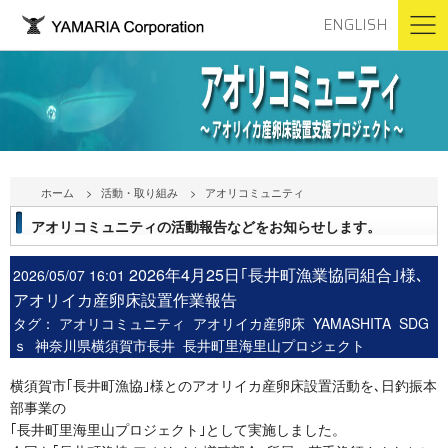
ENGLISH
ホーム
活動・取り組み
アオリコミュニティ
アオリコミュニティの活動報告などをお知らせします。
2026年4月25日｢長井町漁業協同組合｣様､
2026/05/07 16:01
アオリイカ産卵床設置作業報告
タグ：
アオリコミュニティ
アオリイカ産卵床
YAMASHITA
SDG
ｓ
神奈川県横須賀市長井
長井町里海里山プロジェクト
横須賀市｢長井町漁協｣様とのアオリイカ産卵床設置活動を､日釣振本
部事業の
｢長井町里海里山プロジェクト｣として実施しました。