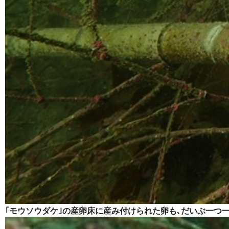
｢モウソウダケ｣の産卵床に産み付けられた卵も､だいぶ一つ