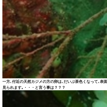
一方､付近の天然カジメの方の卵は､だいぶ茶色くなって､表
見られます｡・・・と言う事は？？？