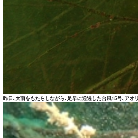
昨日､大雨をもたらしながら､足早に通過した台風15号､ア