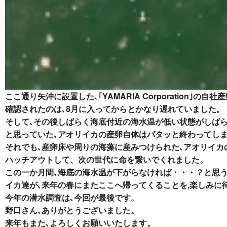
ここ通り矢沖に設置した､｢YAMARIA Corporation｣の
確認されたのは､
8
月に入ってからとかなり遅れていました。
そして､その後しばらく海底付近の海水温が低い状態がしばら
と思っていた､アオリイカの産卵自体はパタッと終わってし
それでも､産卵床や周りの海藻に産みつけられた､アオリイカ
ハッチアウトして、次の世代に命を繋いでくれました。
この一か月間､海底の海水温が下がらなければ・・・？と思う
イカ達が､
来年の春にまたここへ帰ってくることを,楽しみに
今年の潜水調査は､今回が最後です。
野口さん､ありがとうございました。
来年もまた､よろしくお願いいたします。