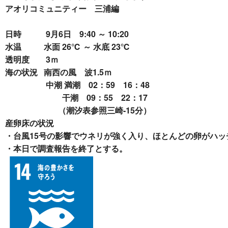
アオリコミュニティー 三浦編
日時 9月6日 9:40
～ 10:20
水温
水面
26℃ ～
水底 23℃
透明度
3ｍ
海の状況 南西の風 波1.5ｍ
中潮
満潮 02：59 16：48
干潮 09：55 22：17
（潮汐表参照三崎-15分）
産卵床の状況
・台風15号の影響でウネリが強く入り、ほとんどの卵がハッ
・本日で調査報告を終了とする。