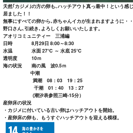
天然｢カジメ｣の方の卵も､ハッチアウト真っ最中！という感
居ました！！
無事にすべての卵から､赤ちゃんイカが生まれますように・
野口さん､
引続き､よろしくお願いいたします。
アオリコミュニティー 三浦編
日時 8月29日
8:00～8:30
水温
水面 27℃ ～ 水底 25℃
透明度
10ｍ
海の状況 南の風 波0.5ｍ
中潮
満潮 08：03 19：25
干潮 01：40 13：27
(潮汐表参照三崎-15分）
産卵床の状況
・カジメに付いている古い卵はハッチアウトを開始。
・産卵床の卵も、もうすぐハッチアウトを迎える模様。