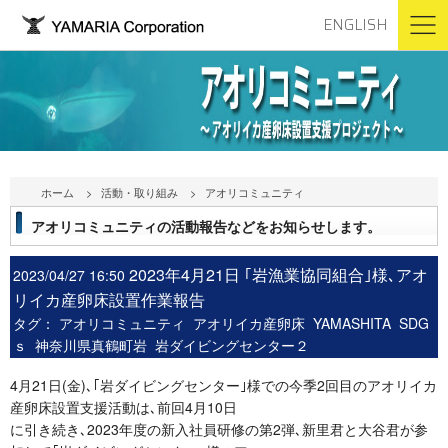
ENGLISH
ホーム
活動・取り組み
アオリコミュニティ
アオリコミュニティの活動報告などをお知らせします。
2023年4月21日 ｢岩漁業協同組合｣様､アオ
2023/04/27 16:50
リイカ産卵床設置作業報告
タグ：
アオリコミュニティ
アオリイカ産卵床
YAMASHITA
SDG
ｓ
神奈川県真鶴町岩
岩ダイビングセンター２
4月21日(金)､｢岩ダイビングセンター｣様での今季2回目のアオリイカ
産卵床設置支援活動は､前回4月10日
に引き続き､2023年度の新入社員研修の第2弾､新里君と大谷君が参