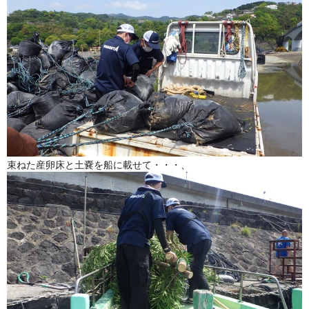
束ねた産卵床と土嚢を船に載せて・・・、