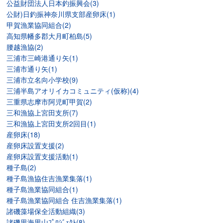
公益財団法人日本釣振興会(3)
公財)日釣振神奈川県支部産卵床(1)
甲賀漁業協同組合(2)
高知県幡多郡大月町柏島(5)
腰越漁協(2)
三浦市三崎港通り矢(1)
三浦市通り矢(1)
三浦市立名向小学校(9)
三浦半島アオリイカコミュニティ(仮称)(4)
三重県志摩市阿児町甲賀(2)
三和漁協上宮田支所(7)
三和漁協上宮田支所2回目(1)
産卵床(18)
産卵床設置支援(2)
産卵床設置支援活動(1)
種子島(2)
種子島漁協住吉漁業集落(1)
種子島漁業協同組合(1)
種子島漁業協同組合 住吉漁業集落(1)
諸磯藻場保全活動組織(3)
諸磯里海里山ﾌﾟﾛｼﾞｪｸﾄ(8)