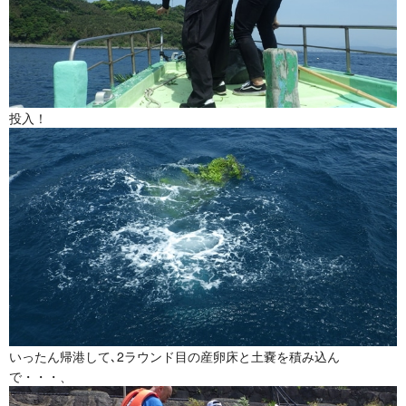
投入！
いったん帰港して､2ラウンド目の産卵床と土嚢を積み込ん
で・・・、