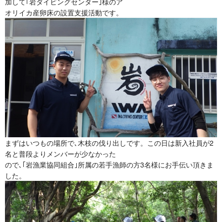
加して｢岩ダイビングセンター｣様のア
オリイカ産卵床の設置支援活動です。
まずはいつもの場所で､木枝の伐り出しです。この日は新入社員が2
名と普段よりメンバーが少なかった
ので､｢岩漁業協同組合｣所属の若手漁師の方3名様にお手伝い頂きま
した。