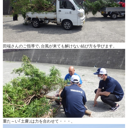
田端さんのご指導で､台風が来ても解けない結び方を学びます。
重た～い｢土嚢｣は力を合わせて・・・、