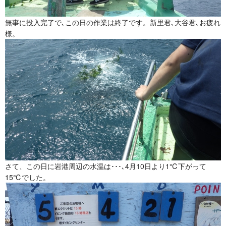
無事に投入完了で､この日の作業は終了です。新里君､大谷君､お疲れ
様。
さて、この日に岩港周辺の水温は･･･､4月10日より1℃下がって
15℃でした。