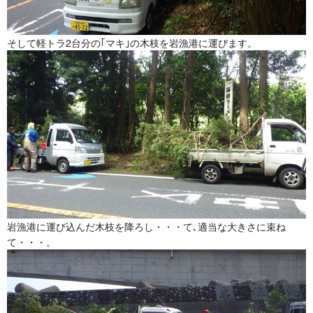
そして軽トラ2台分の｢マキ｣の木枝を岩漁港に運びます。
岩漁港に運び込んだ木枝を降ろし・・・て､適当な大きさに束ね
て・・・。