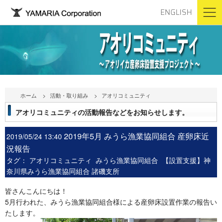
ENGLISH
ホーム
活動・取り組み
アオリコミュニティ
アオリコミュニティの活動報告などをお知らせします。
2019年5月 みうら漁業協同組合 産卵床近
2019/05/24 13:40
況報告
タグ：
アオリコミュニティ
みうら漁業協同組合
【設置支援】神
奈川県みうら漁業協同組合 諸磯支所
皆さんこんにちは！
5月行われた、みうら漁業協同組合様による産卵床設置作業の報告い
たします。