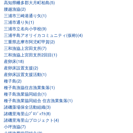
高知県幡多郡大月町柏島(5)
腰越漁協(2)
三浦市三崎港通り矢(1)
三浦市通り矢(1)
三浦市立名向小学校(9)
三浦半島アオリイカコミュニティ(仮称)(4)
三重県志摩市阿児町甲賀(2)
三和漁協上宮田支所(7)
三和漁協上宮田支所2回目(1)
産卵床(18)
産卵床設置支援(2)
産卵床設置支援活動(1)
種子島(2)
種子島漁協住吉漁業集落(1)
種子島漁業協同組合(1)
種子島漁業協同組合 住吉漁業集落(1)
諸磯藻場保全活動組織(3)
諸磯里海里山ﾌﾟﾛｼﾞｪｸﾄ(8)
諸磯里海里山プロジェクト(4)
小坪漁協(7)