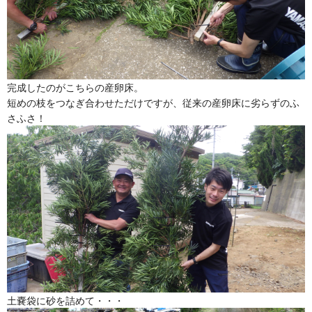
完成したのがこちらの産卵床。
短めの枝をつなぎ合わせただけですが、従来の産卵床に劣らずのふ
さふさ！
土嚢袋に砂を詰めて・・・