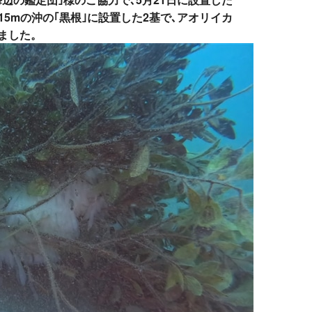
15mの沖の｢黒根｣に設置した2基で､アオリイカ
ました。