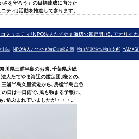
海の豊かさを守ろう」の目標達成に向けた
ュニティ｣活動を推進して参ります。
オリコミュニティ｢NPO法人たてやま海辺の鑑定団｣様､アオリイ
館山港
NPO法人たてやま海辺の鑑定団
館山船形漁協館山支所
YAMASH
ある､神奈川県三浦半島のお隣､千葉県房総
O 法人たてやま海辺の鑑定団｣様との､
。
三浦半島久里浜港から､房総半島金谷
この日は一日雨で､風も強まる予報に、
も､危ぶまれていましたが・・・。