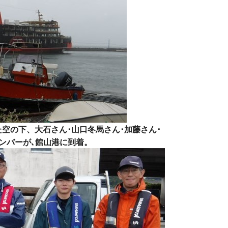
空の下、大石さん･山口冬馬さん･加藤さん･
ンバーが､館山港に到着。