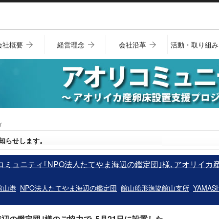
会社概要
経営理念
会社沿革
活動・取り組み
ィ
知らせします。
リコミュニティ｢NPO法人たてやま海辺の鑑定団｣様､アオリイカ
館山港
NPO法人たてやま海辺の鑑定団
館山船形漁協館山支所
YAMASH
海辺の鑑定団｣様のご協力で､
5月21日に設置した