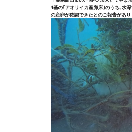
4基の｢アオリイカ産卵床｣のうち､水深
の産卵が確認できたとのご報告があり