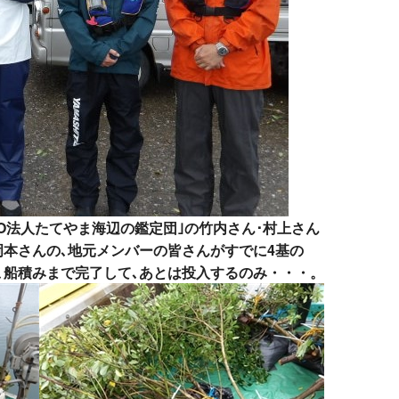
PO法人たてやま海辺の鑑定団｣の竹内さん･村上さん
岡本さんの､地元メンバーの皆さんがすでに4基の
､船積みまで完了して､あとは投入するのみ・・・。