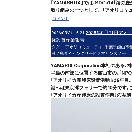
｢YAMASHITA｣では､SDGs14｢
取り組みの一つとして、｢アオリコミ
コメント
2026年5月21日ア
2026/05/21 16:21
床設置作業報告
タグ：
アオリコミュニティ
千葉県館山市
沖ノ島ダイビングサービスマリンスノー
YAMARIA Corporation本社の
半島の南部に位置する
館山市の､
｢NP
｢アオリイカ産卵床設置活動｣は6年目
港へは東京湾フェリーで約40分です｡
｢アオリイカ産卵床の設置作業｣の実施