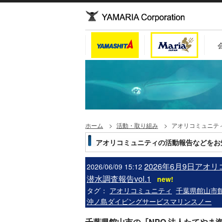
ホーム
活動・取り組み
アオリコミュニテ
アオリコミュニティの活動報告などをお
2026年6月9日アオ
2026/06/09 15:12
潜水調査報告vol.1
new!
タグ：
アオリコミュニティ
千葉県館山市
沖ノ島ダイビングサービスマリンスノー
千葉県館山市の､
｢NPO 法人たてやま