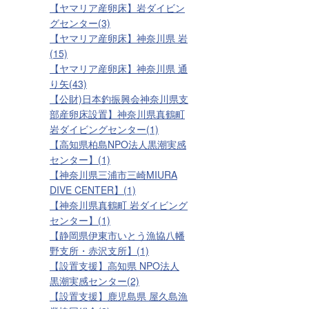
【ヤマリア産卵床】岩ダイビン
グセンター(3)
【ヤマリア産卵床】神奈川県 岩
(15)
【ヤマリア産卵床】神奈川県 通
り矢(43)
【公財)日本釣振興会神奈川県支
部産卵床設置】神奈川県真鶴町
岩ダイビングセンター(1)
【高知県柏島NPO法人黒潮実感
センター】(1)
【神奈川県三浦市三崎MIURA
DIVE CENTER】(1)
【神奈川県真鶴町 岩ダイビング
センター】(1)
【静岡県伊東市いとう漁協八幡
野支所・赤沢支所】(1)
【設置支援】高知県 NPO法人
黒潮実感センター(2)
【設置支援】鹿児島県 屋久島漁