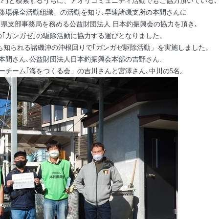
？｣と模索するうちに、
アオリコミュニティ活動でもご協力頂いている､
磯藻場保全活動組織」
の活動を知り､早速諸磯支所の本間さんに
が神奈川県支部事務局を務める公益財団法人
日本釣振興会の協力を頂き､
の｢ガンガゼ｣の駆除活動に協力する運びとなりました。
しても知られる諸磯沖の沖根回りで｢ガンガゼ駆除活動」を実施しました。
本間さん､公益財団法人日本釣振興会本部の吉野さん、
ーチーム｢海をつくる会」の吉川さんと宮澤さん､中川の5名。