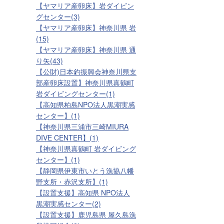
【ヤマリア産卵床】岩ダイビン
グセンター(3)
【ヤマリア産卵床】神奈川県 岩
(15)
【ヤマリア産卵床】神奈川県 通
り矢(43)
【公財)日本釣振興会神奈川県支
部産卵床設置】神奈川県真鶴町
岩ダイビングセンター(1)
【高知県柏島NPO法人黒潮実感
センター】(1)
【神奈川県三浦市三崎MIURA
DIVE CENTER】(1)
【神奈川県真鶴町 岩ダイビング
センター】(1)
【静岡県伊東市いとう漁協八幡
野支所・赤沢支所】(1)
【設置支援】高知県 NPO法人
黒潮実感センター(2)
【設置支援】鹿児島県 屋久島漁