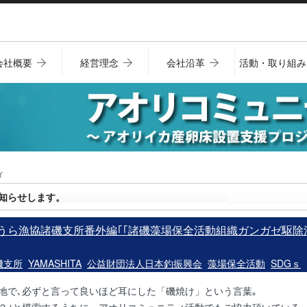
会社概要
経営理念
会社沿革
活動・取り組み
ィ
知らせします。
 みうら漁協諸磯支所番外編｢｢諸磯藻場保全活動組織ガンガゼ駆除
磯支所
YAMASHITA
公益財団法人日本釣振興会
藻場保全活動
SDGｓ
地で､
必ずと言って良いほど耳にした「磯焼け」という言葉｡