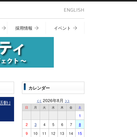
ENGLISH
採用情報
イベント
カレンダー
<<
2026年8月
>>
活動｣
日
月
火
水
木
金
土
1
2
3
4
5
6
7
8
9
10
11
12
13
14
15