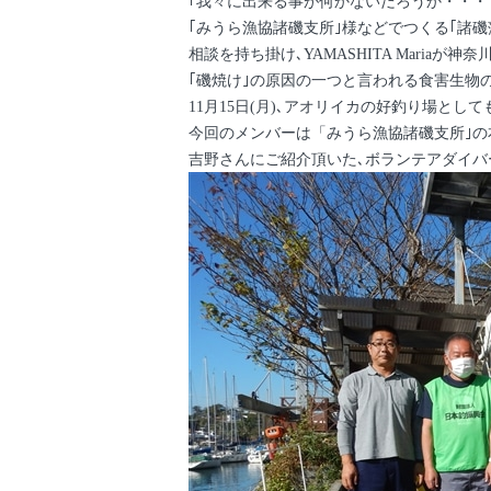
｢我々に出来る事が何かないだろうか・・・
｢みうら漁協諸磯支所｣様などでつくる｢諸
相談を持ち掛け､YAMASHITA Maria
｢磯焼け｣の原因の一つと言われる食害生物
11月15日(月)､アオリイカの好釣り場と
今回のメンバーは「みうら漁協諸磯支所｣の
吉野さんにご紹介頂いた､ボランテアダイバ