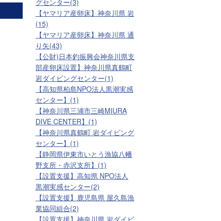
グセンター(3)
【ヤマリア産卵床】神奈川県 岩
(15)
【ヤマリア産卵床】神奈川県 通
り矢(43)
【公財)日本釣振興会神奈川県支
部産卵床設置】神奈川県真鶴町
岩ダイビングセンター(1)
【高知県柏島NPO法人黒潮実感
センター】(1)
【神奈川県三浦市三崎MIURA
DIVE CENTER】(1)
【神奈川県真鶴町 岩ダイビング
センター】(1)
【静岡県伊東市いとう漁協八幡
野支所・赤沢支所】(1)
【設置支援】高知県 NPO法人
黒潮実感センター(2)
【設置支援】鹿児島県 屋久島漁
業協同組合(2)
【設置支援】神奈川県 岩ダイビ