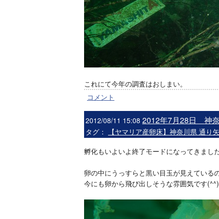
これにて今年の調査はおしまい。
コメント
2012年7月28日 
2012/08/11 15:08
タグ：
【ヤマリア産卵床】神奈川県 通り
孵化もいよいよ終了モードになってきまし
卵の中にうっすらと黒い目玉が見えている
今にも卵から飛び出しそうな雰囲気です(^^)