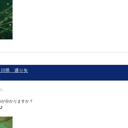
神奈川県 通り矢
矢
た。
のが分かりますか？
♪