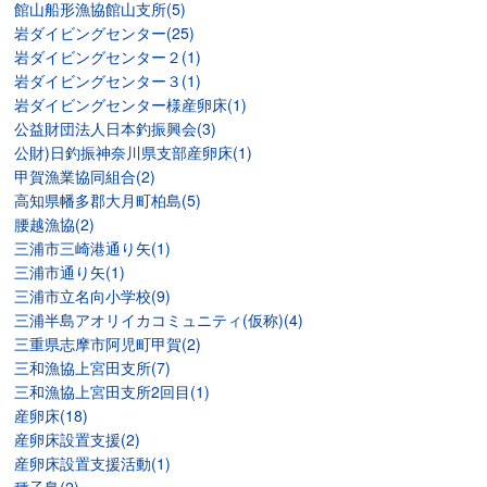
館山船形漁協館山支所(5)
岩ダイビングセンター(25)
岩ダイビングセンター２(1)
岩ダイビングセンター３(1)
岩ダイビングセンター様産卵床(1)
公益財団法人日本釣振興会(3)
公財)日釣振神奈川県支部産卵床(1)
甲賀漁業協同組合(2)
高知県幡多郡大月町柏島(5)
腰越漁協(2)
三浦市三崎港通り矢(1)
三浦市通り矢(1)
三浦市立名向小学校(9)
三浦半島アオリイカコミュニティ(仮称)(4)
三重県志摩市阿児町甲賀(2)
三和漁協上宮田支所(7)
三和漁協上宮田支所2回目(1)
産卵床(18)
産卵床設置支援(2)
産卵床設置支援活動(1)