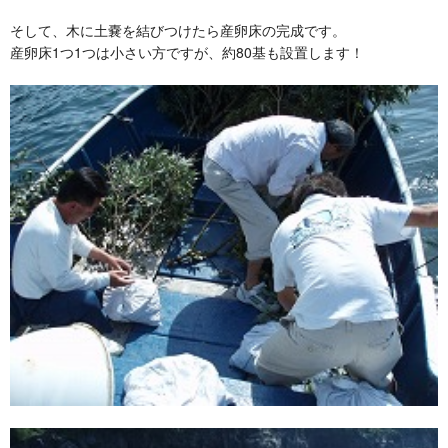
そして、木に土嚢を結びつけたら産卵床の完成です。
産卵床1つ1つは小さい方ですが、約80基も設置します！