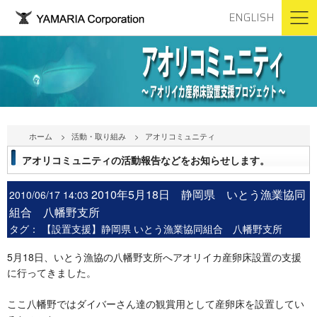
ENGLISH
ホーム
活動・取り組み
アオリコミュニティ
アオリコミュニティの活動報告などをお知らせします。
2010年5月18日 静岡県 いとう漁業協同
2010/06/17 14:03
組合 八幡野支所
タグ：
【設置支援】静岡県 いとう漁業協同組合 八幡野支所
5月18日、いとう漁協の八幡野支所へアオリイカ産卵床設置の支援
に行ってきました。
ここ八幡野ではダイバーさん達の観賞用として産卵床を設置してい