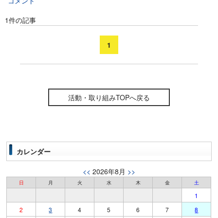
コメント
1件の記事
1
活動・取り組みTOPへ戻る
カレンダー
<<
2026年8月
>>
日
月
火
水
木
金
土
1
2
3
4
5
6
7
8