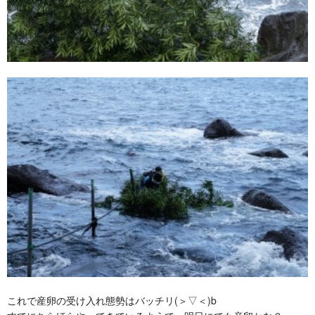
これで産卵の受け入れ態勢はバッチリ(＞▽＜)b