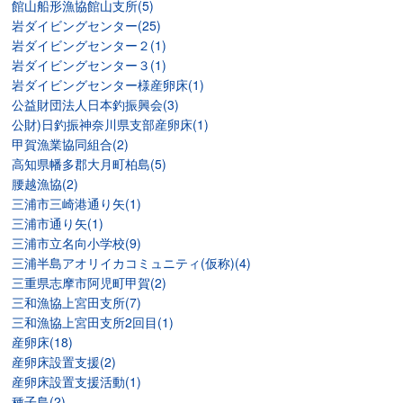
館山船形漁協館山支所(5)
岩ダイビングセンター(25)
岩ダイビングセンター２(1)
岩ダイビングセンター３(1)
岩ダイビングセンター様産卵床(1)
公益財団法人日本釣振興会(3)
公財)日釣振神奈川県支部産卵床(1)
甲賀漁業協同組合(2)
高知県幡多郡大月町柏島(5)
腰越漁協(2)
三浦市三崎港通り矢(1)
三浦市通り矢(1)
三浦市立名向小学校(9)
三浦半島アオリイカコミュニティ(仮称)(4)
三重県志摩市阿児町甲賀(2)
三和漁協上宮田支所(7)
三和漁協上宮田支所2回目(1)
産卵床(18)
産卵床設置支援(2)
産卵床設置支援活動(1)
種子島(2)