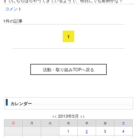
すでにちらほらやってきているようで、明日にでも産卵かな？
コメント
1件の記事
1
活動・取り組みTOPへ戻る
カレンダー
<<
2013年5月
>>
日
月
火
水
木
金
土
1
2
3
4