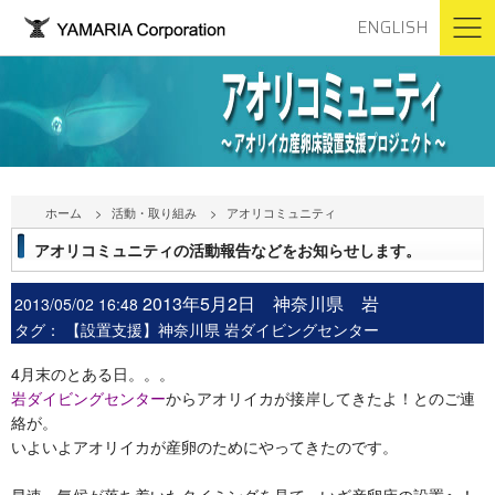
ENGLISH
ホーム
活動・取り組み
アオリコミュニティ
アオリコミュニティの活動報告などをお知らせします。
2013年5月2日 神奈川県 岩
2013/05/02 16:48
タグ：
【設置支援】神奈川県 岩ダイビングセンター
4月末のとある日。。。
岩ダイビングセンター
からアオリイカが接岸してきたよ！とのご連
絡が。
いよいよアオリイカが産卵のためにやってきたのです。