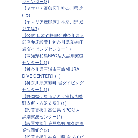
グセンター(3)
【ヤマリア産卵床】神奈川県 岩
(15)
【ヤマリア産卵床】神奈川県 通
り矢(43)
【公財)日本釣振興会神奈川県支
部産卵床設置】神奈川県真鶴町
岩ダイビングセンター(1)
【高知県柏島NPO法人黒潮実感
センター】(1)
【神奈川県三浦市三崎MIURA
DIVE CENTER】(1)
【神奈川県真鶴町 岩ダイビング
センター】(1)
【静岡県伊東市いとう漁協八幡
野支所・赤沢支所】(1)
【設置支援】高知県 NPO法人
黒潮実感センター(2)
【設置支援】鹿児島県 屋久島漁
業協同組合(2)
【設置支援】神奈川県 岩ダイビ