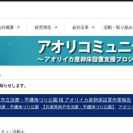
会社概要
経営理念
会社沿革
活動・取り組み
ィ
知らせします。
神戸市立須磨・平磯海づり公園 様 アオリイカ産卵床設置作業報告
須磨・平磯海づり公園
【兵庫県神戸市須磨・平磯海づり公園】
アオリ
ニティ｣ 活動も、