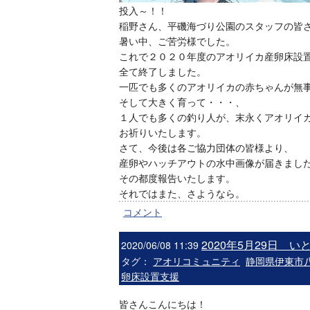
投入～！！
稲野さん、平磯海づり公園のスタッフの皆
暑い中、ご苦労様でした。
これで２０２０年度のアオリイカ産卵床設
全て終了しました。
一匹でも多くのアオリイカの赤ちゃんが無
そして大きく育って・・・、
１人でも多くの釣り人が、末永くアオリイ
お祈りいたします。
さて、今後は各ご協力団体の皆様より、
産卵やハッチアウトの水中画像が届きまし
その都度報告いたします。
それではまた、さようなら。
コメント
2020年5月29日
2020/06/08 11:39
タグ：
アオリコミュニティ
静岡県伊東市
卵床設置支援
皆さんこんにちは！