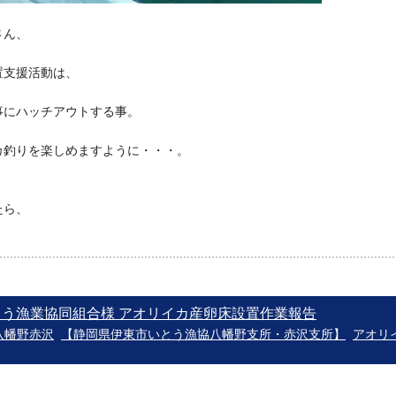
さん、
置支援活動は、
事にハッチアウトする事。
カ釣りを楽しめますように・・・。
たら、
 いとう漁業協同組合様 アオリイカ産卵床設置作業報告
八幡野赤沢
【静岡県伊東市いとう漁協八幡野支所・赤沢支所】
アオリ