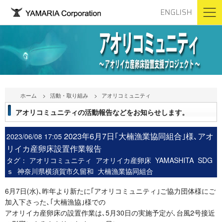
ENGLISH
ホーム
活動・取り組み
アオリコミュニティ
アオリコミュニティの活動報告などをお知らせします。
2023年6月7日｢大楠漁業協同組合｣様､アオ
2023/06/08 17:05
リイカ産卵床設置作業報告
タグ：
アオリコミュニティ
アオリイカ産卵床
YAMASHITA
SDG
ｓ
神奈川県横須賀市久留和
大楠漁業協同組合
6月7日(水)､昨年より新たに｢アオリコミュニティ｣ご協力団体様にご
加入下さった､｢大楠漁協｣様での
アオリイカ産卵床の設置作業は､5月30日の実施予定が､台風2号接近