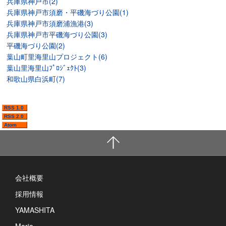
兵庫県神戸市(2)
兵庫県神戸市須磨・平磯海づり公園(1)
兵庫県神戸市須磨浦漁港(3)
兵庫県神戸市平磯海づり公園(3)
平磯海づり公園(2)
葉山町里海里山プロジェクト(6)
葉山里海里山ﾌﾟﾛｼﾞｪｸﾄ(3)
和歌山県白浜町(7)
RSS 1.0
RSS 2.0
Atom
会社概要
採用情報
YAMASHITA
Maria