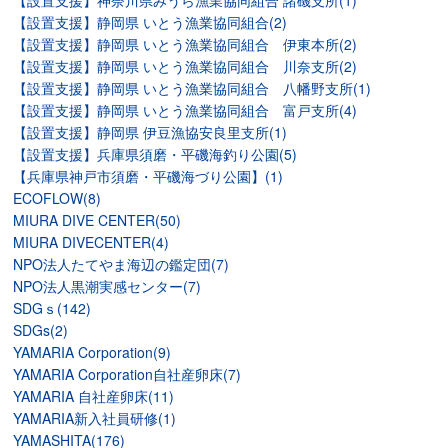
【設置支援】神奈川県みうら漁業協同組合 諸磯支所(1)
【設置支援】静岡県 いとう漁業協同組合(2)
【設置支援】静岡県 いとう漁業協同組合 伊東本所(2)
【設置支援】静岡県 いとう漁業協同組合 川奈支所(2)
【設置支援】静岡県 いとう漁業協同組合 八幡野支所(1)
【設置支援】静岡県 いとう漁業協同組合 富戸支所(4)
【設置支援】静岡県 伊豆漁協安良里支所(1)
【設置支援】兵庫県須磨・平磯海釣り公園(5)
【兵庫県神戸市須磨・平磯海づり公園】(1)
ECOFLOW(8)
MIURA DIVE CENTER(50)
MIURA DIVECENTER(4)
NPO法人たてやま海辺の鑑定団(7)
NPO法人黒潮実感センター(7)
SDGｓ(142)
SDGs(2)
YAMARIA Corporation(9)
YAMARIA Corporation自社産卵床(7)
YAMARIA 自社産卵床(11)
YAMARIA新入社員研修(1)
YAMASHITA(176)