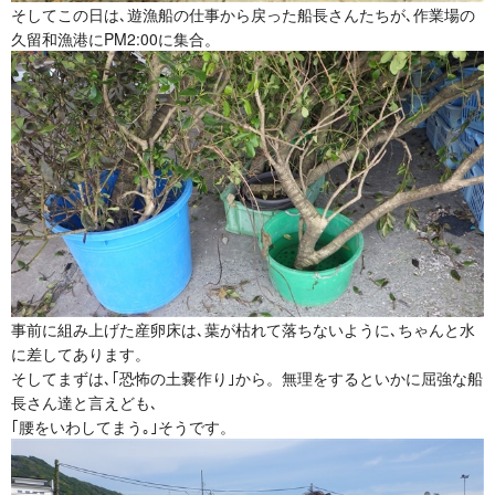
そしてこの日は､遊漁船の仕事から戻った船長さんたちが､作業場の
久留和漁港にPM2:00に集合。
事前に組み上げた産卵床は､葉が枯れて落ちないように､ちゃんと水
に差してあります。
そしてまずは､｢恐怖の土嚢作り｣から。無理をするといかに屈強な船
長さん達と言えども､
｢腰をいわしてまう｡｣そうです。