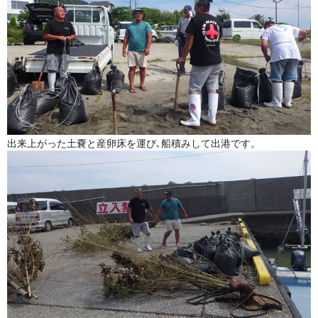
出来上がった土嚢と産卵床を運び､船積みして出港です。