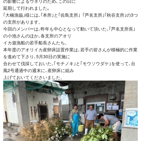
の影響によるウネリのため､この日に
延期して行われました｡
｢大楠漁協｣様には､｢本所｣と｢佐島支所｣「芦名支所｣｢秋谷支所｣の3つ
の支所があります。
今回のメンバーは､昨年も中心となって動いて頂いた､｢芦名支所長｣
の小池さんのほか､各支所のアオリ
イカ遊漁船の若手船長さんたち。
本年度のアオリイカ産卵床設置作業は､若手の皆さんが積極的に作業
を進めて下さり､5月30日の実施に
合わせて伐採しておいた､｢モチノキ｣と｢モウソウダケ｣を使って､台
風2号通過中の週末に､産卵床に組み
上げておいてくださいました。