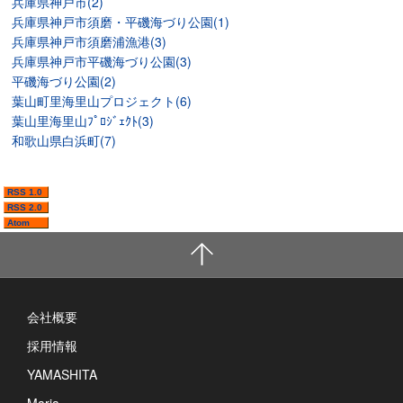
兵庫県神戸市(2)
兵庫県神戸市須磨・平磯海づり公園(1)
兵庫県神戸市須磨浦漁港(3)
兵庫県神戸市平磯海づり公園(3)
平磯海づり公園(2)
葉山町里海里山プロジェクト(6)
葉山里海里山ﾌﾟﾛｼﾞｪｸﾄ(3)
和歌山県白浜町(7)
RSS 1.0
RSS 2.0
Atom
会社概要
採用情報
YAMASHITA
Maria