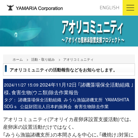
ENGLISH
ホーム
活動・取り組み
アオリコミュニティ
アオリコミュニティの活動報告などをお知らせします。
2024年11月12日 ｢諸磯藻場保全活動組織 ｣
2024/11/27 15:09
様､食害生物(ウニ類)除去作業報告
タグ：
諸磯藻場保全活動組織
みうら漁協諸磯支所
YAMASHITA
SDGｓ
公益財団法人日本釣振興会
食害生物除去作業
アオリコミュニティ(アオリイカ産卵床設置支援活動)では､
産卵床の設置活動だけではなく､
｢みうら漁協諸磯支所｣の本間さんを
中心に､｢磯焼け｣対策に