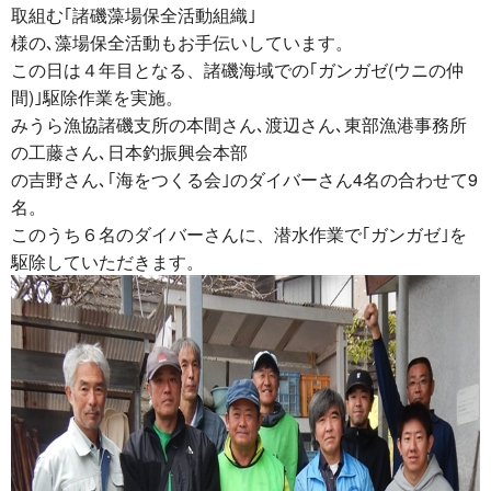
取組む｢諸磯藻場保全活動組織｣
様の､藻場保全活動もお手伝いしています。
この日は４年目となる、諸磯海域での｢ガンガゼ(ウニの仲
間)｣駆除作業を実施。
みうら漁協諸磯支所の本間さん､渡辺さん､東部漁港事務所
の工藤さん､日本釣振興会本部
の吉野さん､｢海をつくる会｣のダイバーさん4名の合わせて9
名。
このうち６名のダイバーさんに、潜水作業で｢ガンガゼ｣を
駆除していただきます。