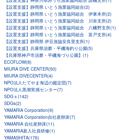
【設置支援】神奈川県みうら漁業協同組合 諸磯支所(1)
【設置支援】静岡県 いとう漁業協同組合(2)
【設置支援】静岡県 いとう漁業協同組合 伊東本所(2)
【設置支援】静岡県 いとう漁業協同組合 川奈支所(2)
【設置支援】静岡県 いとう漁業協同組合 八幡野支所(1)
【設置支援】静岡県 いとう漁業協同組合 富戸支所(4)
【設置支援】静岡県 伊豆漁協安良里支所(1)
【設置支援】兵庫県須磨・平磯海釣り公園(5)
【兵庫県神戸市須磨・平磯海づり公園】(1)
ECOFLOW(8)
MIURA DIVE CENTER(50)
MIURA DIVECENTER(4)
NPO法人たてやま海辺の鑑定団(7)
NPO法人黒潮実感センター(7)
SDGｓ(142)
SDGs(2)
YAMARIA Corporation(9)
YAMARIA Corporation自社産卵床(7)
YAMARIA 自社産卵床(11)
YAMARIA新入社員研修(1)
YAMASHITA(176)