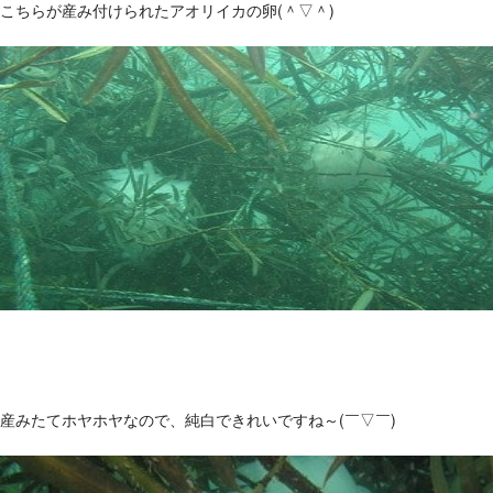
こちらが産み付けられたアオリイカの卵(＾▽＾)
産みたてホヤホヤなので、純白できれいですね～(￣▽￣)