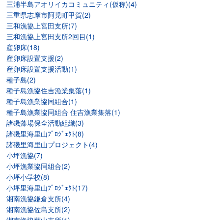
三浦半島アオリイカコミュニティ(仮称)(4)
三重県志摩市阿児町甲賀(2)
三和漁協上宮田支所(7)
三和漁協上宮田支所2回目(1)
産卵床(18)
産卵床設置支援(2)
産卵床設置支援活動(1)
種子島(2)
種子島漁協住吉漁業集落(1)
種子島漁業協同組合(1)
種子島漁業協同組合 住吉漁業集落(1)
諸磯藻場保全活動組織(3)
諸磯里海里山ﾌﾟﾛｼﾞｪｸﾄ(8)
諸磯里海里山プロジェクト(4)
小坪漁協(7)
小坪漁業協同組合(2)
小坪小学校(8)
小坪里海里山ﾌﾟﾛｼﾞｪｸﾄ(17)
湘南漁協鎌倉支所(4)
湘南漁協佐島支所(2)