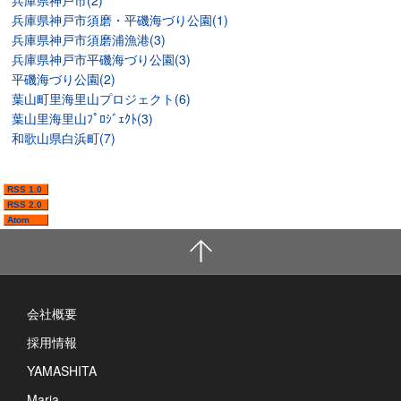
兵庫県神戸市(2)
兵庫県神戸市須磨・平磯海づり公園(1)
兵庫県神戸市須磨浦漁港(3)
兵庫県神戸市平磯海づり公園(3)
平磯海づり公園(2)
葉山町里海里山プロジェクト(6)
葉山里海里山ﾌﾟﾛｼﾞｪｸﾄ(3)
和歌山県白浜町(7)
RSS 1.0
RSS 2.0
Atom
会社概要
採用情報
YAMASHITA
Maria